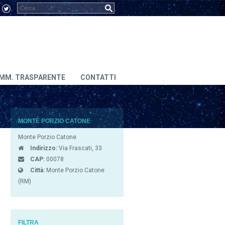
MM. TRASPARENTE
CONTATTI
MONTE PORZIO CATONE
Monte Porzio Catone
Indirizzo:
Via Frascati, 33
CAP:
00078
Città:
Monte Porzio Catone
(RM)
FILTRA