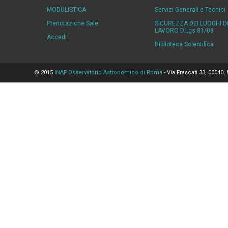
MODULISTICA
Servizi Generali e Tecnici
Prenotazione Sale
SICUREZZA DEI LUOGHI D
LAVORO D.Lgs 81/08
Accedi
Biblioteca Scientifica
© 2015
INAF Osservatorio Astronomico di Roma
- Via Frascati 33, 00040