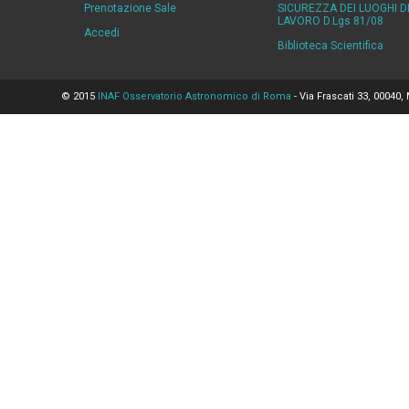
Prenotazione Sale
SICUREZZA DEI LUOGHI D
LAVORO D.Lgs 81/08
Accedi
Biblioteca Scientifica
© 2015
INAF Osservatorio Astronomico di Roma
- Via Frascati 33, 00040