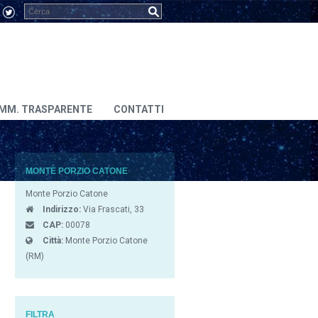
MM. TRASPARENTE
CONTATTI
MONTE PORZIO CATONE
Monte Porzio Catone
Indirizzo:
Via Frascati, 33
CAP:
00078
Città:
Monte Porzio Catone
(RM)
FILTRA