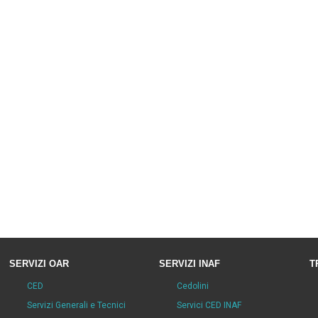
SERVIZI OAR
SERVIZI INAF
T
CED
Cedolini
Servizi Generali e Tecnici
Servici CED INAF