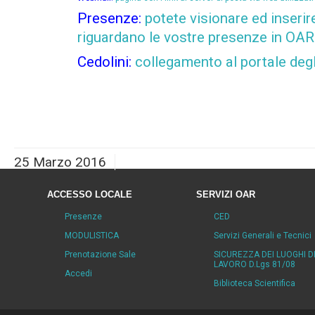
Presenze:
potete visionare ed inserir
riguardano le vostre presenze in OAR
Cedolini:
collegamento al portale degl
25 Marzo 2016
ACCESSO LOCALE
SERVIZI OAR
Presenze
CED
MODULISTICA
Servizi Generali e Tecnici
Prenotazione Sale
SICUREZZA DEI LUOGHI D
LAVORO D.Lgs 81/08
Accedi
Biblioteca Scientifica