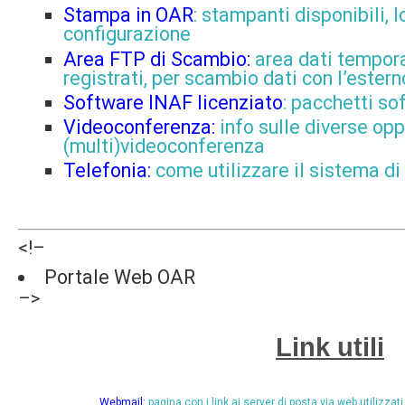
Stampa in OAR
: stampanti disponibili, 
configurazione
Area FTP di Scambio:
area dati tempora
registrati, per scambio dati con l’estern
Software INAF licenziato
: p
acchetti so
Videoconferenza:
info sulle diverse op
(multi)videoconferenza
Telefonia:
come utilizzare il sistema di
<!–
Portale Web OAR
–>
Link utili
Webmail:
pagina con i link ai
server di posta via web utilizzat