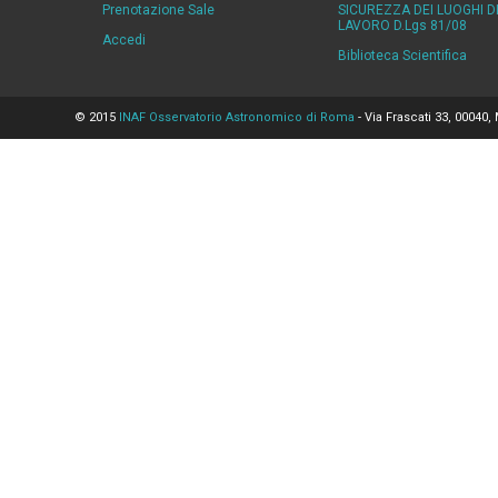
Prenotazione Sale
SICUREZZA DEI LUOGHI D
LAVORO D.Lgs 81/08
Accedi
Biblioteca Scientifica
© 2015
INAF Osservatorio Astronomico di Roma
- Via Frascati 33, 00040