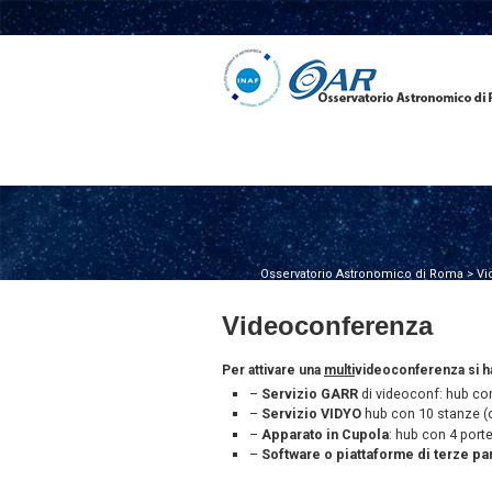
Osservatorio Astronomico di Roma
>
Vi
Videoconferenza
Per attivare una
multi
videoconferenza si ha
–
Servizio GARR
di videoconf: hub con
–
Servizio VIDYO
hub con 10 stanze (c
–
Apparato in Cupola
: hub con 4 port
–
Software o piattaforme di terze pa