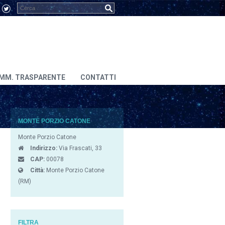
MM. TRASPARENTE
CONTATTI
MONTE PORZIO CATONE
Monte Porzio Catone
Indirizzo:
Via Frascati, 33
CAP:
00078
Città:
Monte Porzio Catone
(RM)
FILTRA