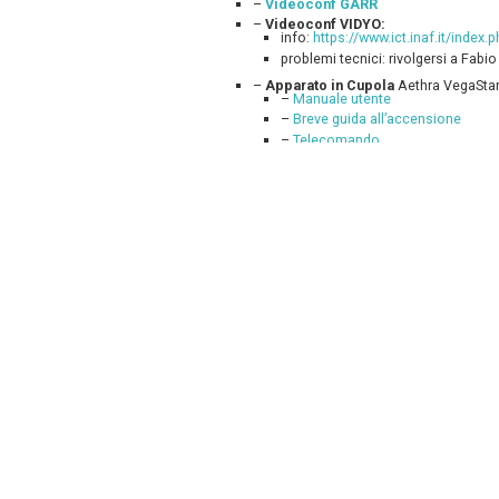
–
Videoconf GARR
–
Videoconf VIDYO:
info:
https://www.ict.inaf.it/index
problemi tecnici: rivolgersi a Fabi
–
Apparato in Cupola
Aethra VegaStar 
–
Manuale utente
–
Breve guida all’accensione
–
Telecomando
–
Apparato in sala Gratton
LifeSize E
–
Manuale utente
–
Guida rapida (telecomando e fun
–
Guida introduttiva
(telecomando
Si ricorda che, essendo gli apparati di video
sala da utilizzare; Potete prenotarle dalla pa
“All’interno del sito web trovate una facility
AstroKids). Potete trovare il calendario all
home page. Consultando il calendario è possib
stessa e prenotare la fascia oraria antimer
avvenuta. Contestualmente verrà inviata la 
più bisogno della sala da voi prenotata, pote
buona norma liberare le prenotazioni in caso l
Castellani – F. D’Alessio)”