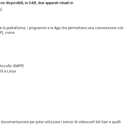
 disponibili, in OAR, due apparati situati in
n)
tte le piattaforme, i programmi e le App che permettano una connessione con
P), come:
otocollo XMPP)
OS e Linux
a documentazione per poter utilizzare i servizi di videoconf del Garr e quelli