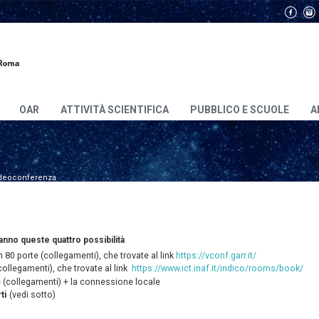
OAR
ATTIVITÀ SCIENTIFICA
PUBBLICO E SCUOLE
A
deoconferenza
nno queste quattro possibilità
 80 porte (collegamenti), che trovate al link
https://vconf.garr.it/
ollegamenti), che trovate al link
https://www.ict.inaf.it/indico/rooms/book/
e (collegamenti) + la connessione locale
rti
(vedi sotto)