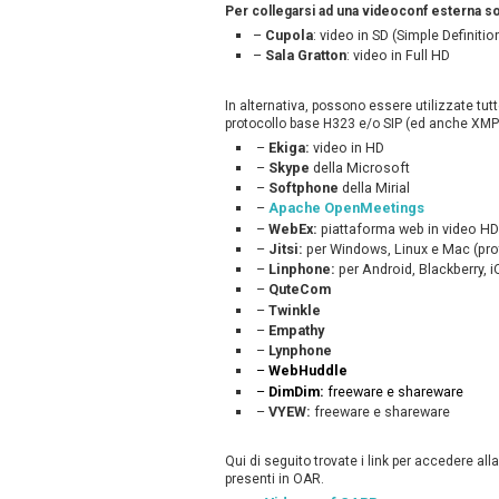
Per collegarsi ad una videoconf esterna sono
–
Cupola
: video in SD (Simple Definitio
–
Sala Gratton
: video in Full HD
In alternativa, possono essere utilizzate tu
protocollo base H323 e/o SIP (ed anche XMP
–
Ekiga:
video in HD
–
Skype
della Microsoft
–
Softphone
della Mirial
–
Apache OpenMeetings
–
WebEx:
piattaforma web in video HD
–
Jitsi:
per Windows, Linux e Mac (pr
–
Linphone:
per Android, Blackberry, i
–
QuteCom
–
Twinkle
–
Empathy
–
Lynphone
–
WebHuddle
–
DimDim:
freeware e shareware
–
VYEW:
freeware e shareware
Qui di seguito trovate i link per accedere all
presenti in OAR.