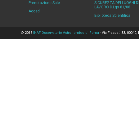
Prenotazione Sale
SICUREZZA DEI LUOGHI D
LAVORO D.Lgs 81/08
Accedi
Biblioteca Scientifica
© 2015
INAF Osservatorio Astronomico di Roma
- Via Frascati 33, 00040