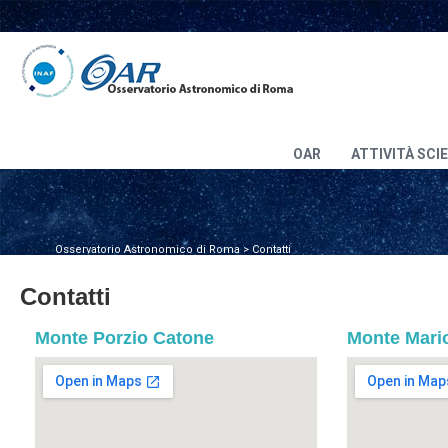
OAR
ATTIVITÀ SCI
Osservatorio Astronomico di Roma
>
Contatti
Contatti
Monte Porzio Catone
Monte Mari