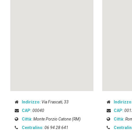
embedgooglemap.net
Indirizzo:
Via Frascati, 33
Indirizzo
CAP:
00040
CAP:
001
Città:
Monte Porzio Catone (RM)
Città:
Rom
Centralino:
06 94 28 641
Centralin