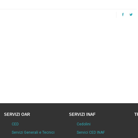
SERVIZI OAR
SERVIZI INAF
T
CED
Cedolini
Servizi Generali e Tecnici
Servici CED INAF