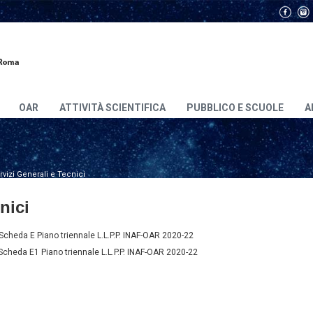
OAR
ATTIVITÀ SCIENTIFICA
PUBBLICO E SCUOLE
A
rvizi Generali e Tecnici
nici
cheda E Piano triennale L.L.P.P. INAF-OAR 2020-22
cheda E1 Piano triennale L.L.P.P. INAF-OAR 2020-22