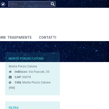
MM. TRASPARENTE
CONTATTI
MONTE PORZIO CATONE
Monte Porzio Catone
Indirizzo:
Via Frascati, 33
CAP:
00078
Città:
Monte Porzio Catone
(RM)
FILTRA