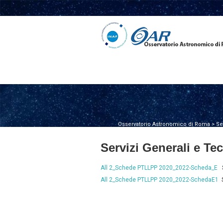
Osservatorio Astronomico di Roma
>
Se
Servizi Generali e Tec
All 2_Schede PTLLPP 2020_2022-Scheda_E
S
All 2_Schede PTLLPP 2020_2022-SchedaE1
S