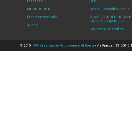
Presenze
CED
MODULISTICA
Servizi Generali e Tecnici
Prenotazione Sale
SICUREZZA DEI LUOGHI D
LAVORO D.Lgs 81/08
Accedi
Biblioteca Scientifica
© 2015
INAF Osservatorio Astronomico di Roma
- Via Frascati 33, 00040