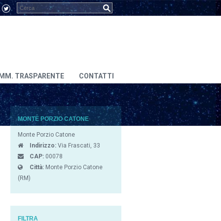
MM. TRASPARENTE
CONTATTI
MONTE PORZIO CATONE
Monte Porzio Catone
Indirizzo:
Via Frascati, 33
CAP:
00078
Città:
Monte Porzio Catone
(RM)
FILTRA