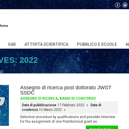
OAR
ATTIVITÀ SCIENTIFICA
PUBBLICO E SCUOLE
A
VES:
2022
22
Assegno di ricerca post dottorato JWST
SSDC
ASSEGNO DI RICERCA
,
BANDI DI CONCORSO
Data di pubblicazione
17 Febbraio 2022
Data di
scadenza
10 Marzo 2022
Selection procedure by qualifications and possible interview
for the assignment of one Postdoctoral grant as