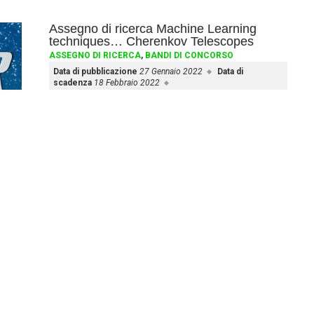
Assegno di ricerca Machine Learning
techniques… Cherenkov Telescopes
ASSEGNO DI RICERCA
,
BANDI DI CONCORSO
Data di pubblicazione
27 Gennaio 2022
Data di
scadenza
18 Febbraio 2022
Selection procedure by qualifications and possible interview
for the assignment of one Postdoc research grant
Approfondisci »
Assegno di ricerca ASTRI Mini-Array
Project
ASSEGNO DI RICERCA
,
BANDI DI CONCORSO
Data di pubblicazione
26 Gennaio 2022
Data di
scadenza
18 Febbraio 2022
Selection procedure by qualifications and possible interview
for the assignment of one Young Scientist research
Approfondisci »