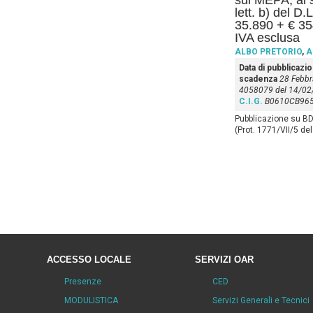
sul MEPA, ai s
lett. b) del D
35.890 + € 35
IVA esclusa
ALBO PRETORIO
,
A
Data di pubblicazi
scadenza
28 Febbr
4058079 del 14/02
C.I.G.
B0610CB96
Pubblicazione su BD
(Prot. 1771/VII/5 de
ACCESSO LOCALE
SERVIZI OAR
Presenze
CED
MODULISTICA
Servizi Generali e Tecnici