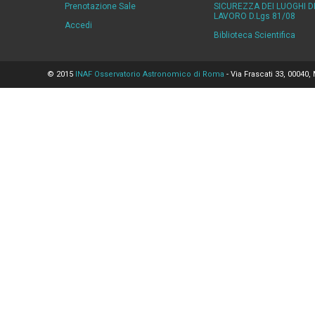
Prenotazione Sale
SICUREZZA DEI LUOGHI D
LAVORO D.Lgs 81/08
Accedi
Biblioteca Scientifica
© 2015
INAF Osservatorio Astronomico di Roma
- Via Frascati 33, 00040