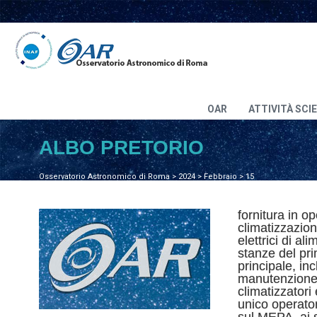
OAR
ATTIVITÀ SCI
ALBO PRETORIO
Osservatorio Astronomico di Roma
>
2024
>
Febbraio
>
15
fornitura in op
climatizzazione
elettrici di al
stanze del pri
principale, inc
manutenzione e
climatizzatori 
unico operatore