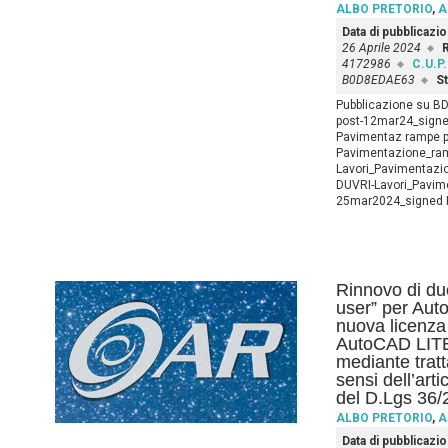
ALBO PRETORIO
,
A
Data di pubblicazi
26 Aprile 2024
R
4172986
C.U.P.
B0D8EDAE63
St
Pubblicazione su B
post-12mar24_signed
Pavimentaz rampe p
Pavimentazione_ram
Lavori_Pavimentazi
DUVRI-Lavori_Pavime
25mar2024_signed 
Rinnovo di due
user” per Aut
nuova licenza 
AutoCAD LITE
mediante tratt
sensi dell’art
del D.Lgs 36/
ALBO PRETORIO
,
A
Data di pubblicazi