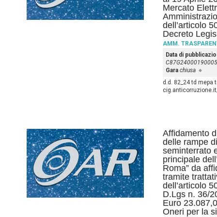
Mercato Elettr
Amministrazio
dell’articolo 
Decreto Legis
AMM. TRASPAREN
Data di pubblicazi
C87G2400019000
Gara
chiusa
d.d. 82_24 td mepa tr
cig.anticorruzione.
Affidamento di
delle rampe d
seminterrato e
principale del
Roma” da affi
tramite tratta
dell’articolo 
D.Lgs n. 36/2
Euro 23.087,0
Oneri per la s