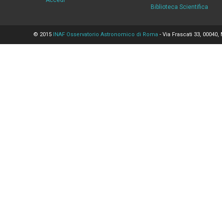
Accedi
Biblioteca Scientifica
© 2015
INAF Osservatorio Astronomico di Roma
- Via Frascati 33, 00040