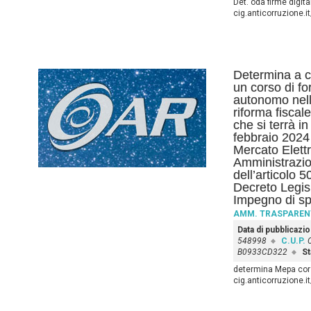
Det. oda firme digita
cig.anticorruzione.
Determina a co
un corso di for
autonomo nell
riforma fiscale
che si terrà in
febbraio 2024 
Mercato Elettr
Amministrazi
dell’articolo 
Decreto Legis
Impegno di sp
AMM. TRASPAREN
Data di pubblicazi
548998
C.U.P.
B0933CD322
St
determina Mepa cors
cig.anticorruzione.