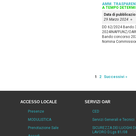
AMM. TRASPAREN
A TEMPO DETERM
Data di pubblicazi
29 Marzo 2024
DD 62/2024 Bando 3
2024INAFFUNZ/OAR/
Bando concorso 2
Nomina Commissio
1
2
Successivi »
ACCESSO LOCALE
SERVIZI OAR
Presenze
CED
MODULISTICA
Servizi Generali e Tecnici
Prenotazione Sale
SICUREZZA DEI LUOGHI D
LAVORO D.Lgs 81/08