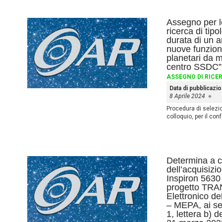
Assegno per lo
ricerca di tipo
durata di un a
nuove funziona
planetari da m
centro SSDC”
ASSEGNO DI RICE
Data di pubblicazi
8 Aprile 2024
Procedura di selezio
colloquio, per il co
Determina a co
dell’acquisiz
Inspiron 5630 
progetto TRA
Elettronico d
– MEPA, ai se
1, lettera b) 