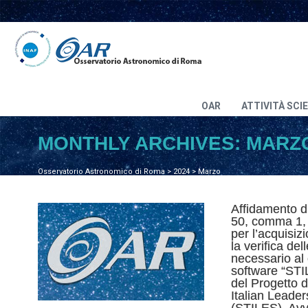
OAR
ATTIVITÀ SCI
MONTHLY ARCHIVES:
MARZO
Osservatorio Astronomico di Roma
>
2024
>
Marzo
Affidamento dir
50, comma 1, l
per l’acquisiz
la verifica del
necessario al
software “STI
del Progetto d
Italian Leade