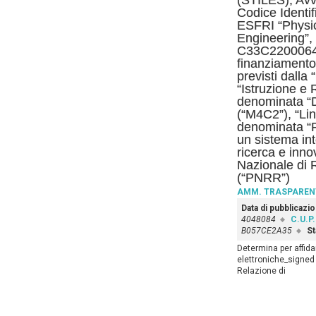
(STILES), Avv
Codice Identi
ESFRI “Physi
Engineering”,
C33C2200064
finanziamento 
previsti dalla
“Istruzione e
denominata “D
(“M4C2”), “Lin
denominata “F
un sistema inte
ricerca e inno
Nazionale di 
(“PNRR”)
AMM. TRASPAREN
Data di pubblicazi
4048084
C.U.P.
B057CE2A35
St
Determina per affida
elettroniche_signed
Relazione di