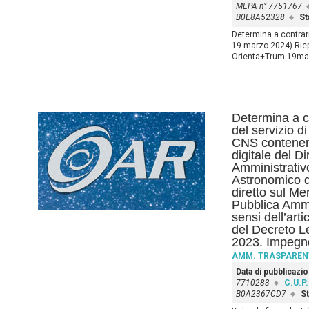
MEPA n° 7751767
B0E8A52328
St
Determina a contrarr
19 marzo 2024) Rie
Orienta+Trum-19m
Determina a co
del servizio di
CNS contenente
digitale del D
Amministrativo
Astronomico d
diretto sul Me
Pubblica Ammi
sensi dell’art
del Decreto Le
2023. Impegno
AMM. TRASPAREN
Data di pubblicazi
7710283
C.U.P.
B0A2367CD7
St