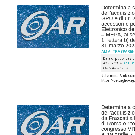
Determina a co
dell’acquisizi
GPU e di un l
accessori e pe
Elettronico d
– MEPA, ai se
1, lettera b) 
31 marzo 202
AMM. TRASPAREN
Data di pubblicazi
4155703
C.U.P.
B0C7A028F8
determina Ambrosino
https://dettaglio-ci
Determina a co
dell’acquisizi
da Frascati a
di Roma e rito
congresso VIT
al 19 Aprile 