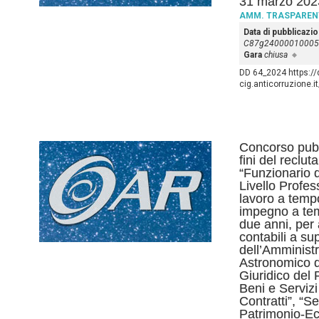
31 marzo 202
AMM. TRASPAREN
Data di pubblicazi
C87g24000010005
Gara
chiusa
DD 64_2024 https://d
cig.anticorruzione.
Concorso pubbl
fini del reclut
“Funzionario 
Livello Profes
lavoro a temp
impegno a tem
due anni, per 
contabili a su
dell’Amministr
Astronomico d
Giuridico del 
Beni e Servizi
Contratti”, “S
Patrimonio-E