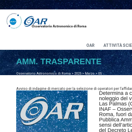
OAR
ATTIVITÀ SCI
AMM. TRASPARENTE
Osservatorio Astronomico di Roma
>
2025
>
Marzo
>
05
Avviso di indagine di mercato per la selezione di operatori per l’affidam
Determina a co
noleggio del v
Las Palmas (Ca
INAF – Osserv
Roma, fuori da
Pubblica Ammi
sensi dell’art
del Decreto L