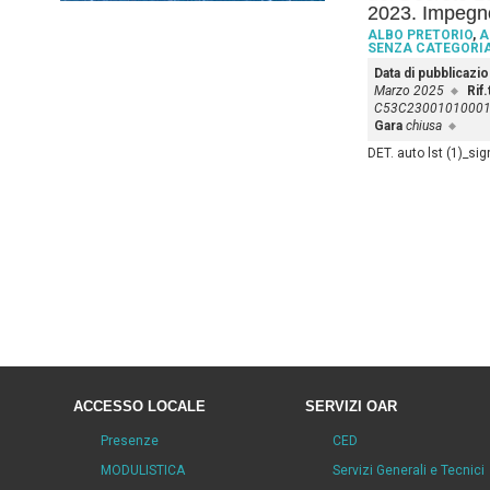
2023. Impegno
ALBO PRETORIO
,
A
SENZA CATEGORI
Data di pubblicazi
Marzo 2025
Rif
C53C2300101000
Gara
chiusa
DET. auto lst (1)_si
ACCESSO LOCALE
SERVIZI OAR
Presenze
CED
MODULISTICA
Servizi Generali e Tecnici