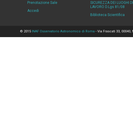
Prenotazione Sale
SICUREZZA DEI LUOGHI D
LAVORO D.Lgs 81/08
Accedi
Biblioteca Scientifica
© 2015
INAF Osservatorio Astronomico di Roma
- Via Frascati 33, 00040