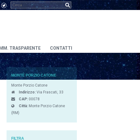
MM. TRASPARENTE
CONTATTI
MONTE PORZIO CATONE
Monte Porzio Catone
Indirizzo:
Via Frascati, 33
CAP:
00078
Città:
Monte Porzio Catone
(RM)
FILTRA