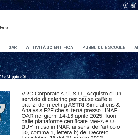
OAR
ATTIVITÀ SCIENTIFICA
PUBBLICO E SCUOLE
A
A
25
>
Maggio
>
06
VRC Corporate s.r.l. S.U._Acquisto di un
servizio di catering per pause caffè e
pranzi del meeting ASTRI Simulations &
Analysis F2F che si terrà presso l’INAF-
OAR nei giorni 14-16 aprile 2025, fuori
dalle piattaforme certificate MePA e U-
BUY in uso in INAF, ai sensi dell’articolo
50, comma 1, lettera b) del Decreto