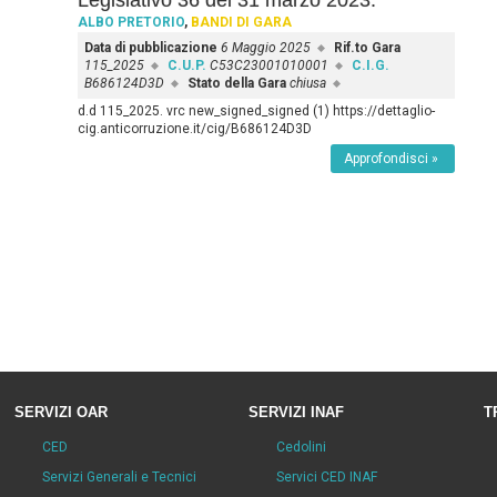
Legislativo 36 del 31 marzo 2023.
ALBO PRETORIO
,
BANDI DI GARA
Data di pubblicazione
6 Maggio 2025
Rif.to Gara
115_2025
C.U.P.
C53C23001010001
C.I.G.
B686124D3D
Stato della Gara
chiusa
d.d 115_2025. vrc new_signed_signed (1) https://dettaglio-
cig.anticorruzione.it/cig/B686124D3D
Approfondisci »
SERVIZI OAR
SERVIZI INAF
T
CED
Cedolini
Servizi Generali e Tecnici
Servici CED INAF