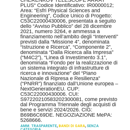
CHERENKOV TELESCOPE ARRAY
PLUS“ Codice Identificativo: IR0000012;
Area: “Esfri Physical Sciences and
Engineering”, Codice Unico di Progetto:
C53C22000430006, presentata a seguito
dello “Avviso Pubblico” del 28 dicembre
2021, numero 3264, e ammessa a
finanziamento nell’ambito degli “Interventi”
previsti dalla “Missione 4”, denominata
“Istruzione e Ricerca”, “Componente 2”,
denominata “Dalla Ricerca alla Impresa”
(“M4C2”), “Linea di Investimento 3.1”,
denominata “Fondo per la realizzazione di
un sistema integrato di infrastrutture di
ricerca e innovazione” del “Piano
Nazionale di Ripresa e Resilienza”
(“PNRR”) finanziato dall’Unione europea –
NextGenerationEU. CUP:
C53C22000430006. CUI:
S97220210583202300081, come previsto
dal Programma Triennale degli acquisti di
bene e servizi 2024/2026. CIG:
B69B6C69DE. NEGOZIAZIONE MePA:
5268666.
AMM. TRASPARENTE
,
BANDI DI GARA
,
SENZA
CATEGORIA