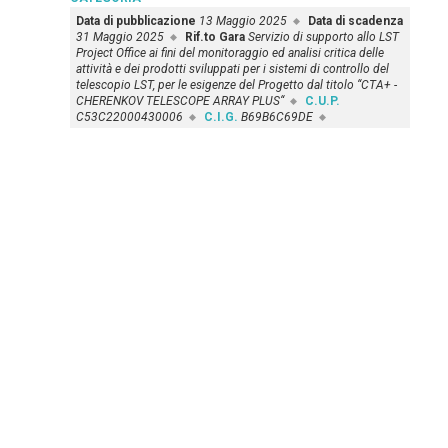
Data di pubblicazione
13 Maggio 2025
Data di scadenza
31 Maggio 2025
Rif.to Gara
Servizio di supporto allo LST
Project Office ai fini del monitoraggio ed analisi critica delle
attività e dei prodotti sviluppati per i sistemi di controllo del
telescopio LST, per le esigenze del Progetto dal titolo “CTA+ -
CHERENKOV TELESCOPE ARRAY PLUS“
C.U.P.
C53C22000430006
C.I.G.
B69B6C69DE
Determina avvio aff diretto Microgate Srl_signed_signed prot
n.1085 determina di affidamento Microgate
Srl_signed_signed prot n.1441
Approfondisci »
SERVIZI OAR
SERVIZI INAF
T
CED
Cedolini
Servizi Generali e Tecnici
Servici CED INAF
SICUREZZA DEI LUOGHI DI
LAVORO D.Lgs 81/08