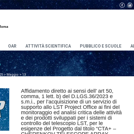
OAR
ATTIVITÀ SCIENTIFICA
PUBBLICO E SCUOLE
A
A
25
>
Maggio
>
13
Affidamento diretto ai sensi dell’ art 50,
comma, 1 lett. b) del D.LGS.36/2023 e
s.m.i., per l’acquisizione di un servizio di
supporto allo LST Project Office ai fini del
monitoraggio ed analisi critica delle attività
e dei prodotti sviluppati per i sistemi di
controllo del telescopio LST, per le
esigenze del Progetto dal titolo “CTA+ –