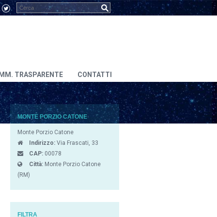
MM. TRASPARENTE
CONTATTI
MONTE PORZIO CATONE
Monte Porzio Catone
Indirizzo:
Via Frascati, 33
CAP:
00078
Città:
Monte Porzio Catone
(RM)
FILTRA