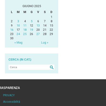
GIUGNO 2025
L
M
M
G
V
S
D
1
2
3
4
5
6
7
8
9
10
11
12
13
14
15
16
17
18
19
20
21
22
23
24
25
26
27
28
29
30
« Mag
Lug »
CERCA (IN CAT.)
RASPARENZA
PRIVACY
Accessibilità