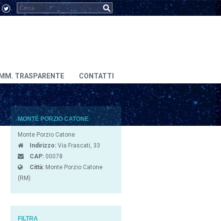
MM. TRASPARENTE
CONTATTI
MONTE PORZIO CATONE
Monte Porzio Catone
Indirizzo:
Via Frascati, 33
CAP:
00078
Città:
Monte Porzio Catone
(RM)
FILTRA