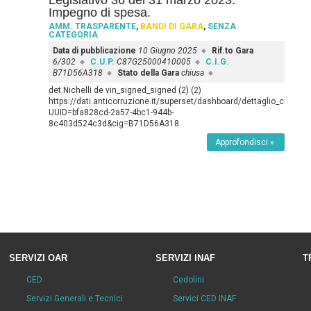
Legislativo 36 del 31 marzo 2023.
Impegno di spesa.
AMM. TRASPARENTE
,
BANDI DI GARA
,
SENZA
CATEGORIA
Data di pubblicazione
10 Giugno 2025
Rif.to Gara
6/302
C.U.P.
C87G25000410005
C.I.G.
B71D56A318
Stato della Gara
chiusa
det.Nichelli de vin_signed_signed (2) (2)
https://dati.anticorruzione.it/superset/dashboard/dettaglio_cig/?
UUID=bfa828cd-2a57-4bc1-944b-
8c403d524c3d&cig=B71D56A318
Approfondisci »
SERVIZI OAR
SERVIZI INAF
T
CED
Cedolini
Servizi Generali e Tecnici
Servici CED INAF