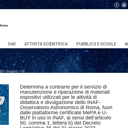
OAR
ATTIVITÀ SCIENTIFICA
PUBBLICO E SCUOLE
A
A
25
>
Giugno
>
10
Determina a contrarre per il servizio di
manutenzione e riparazione di materiali
espositivi utilizzati per le attività di
didattica e divulgazione dello INAF-
Osservatorio Astronomico di Roma, fuori
dalle piattaforme certificate MePA e U-
BUY in uso in INAF, ai sensi dell’articolo
50, comma 1, lettera b) del Decreto