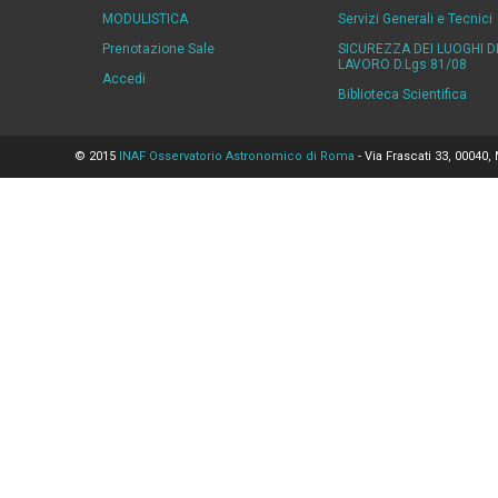
MODULISTICA
Servizi Generali e Tecnici
Prenotazione Sale
SICUREZZA DEI LUOGHI D
LAVORO D.Lgs 81/08
Accedi
Biblioteca Scientifica
© 2015
INAF Osservatorio Astronomico di Roma
- Via Frascati 33, 00040