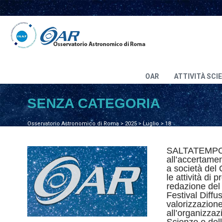
OAR
ATTIVITÀ SCI
SENZA CATEGORIA
Osservatorio Astronomico di Roma
>
2025
>
Luglio
>
18
SALTATEMPO D
all’accertamen
a società del
le attività di 
redazione del 
Festival Diffus
valorizzazione
all’organizzaz