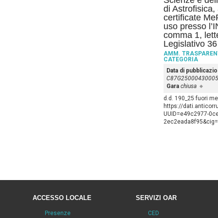
Scienze e delle
di Astrofisica,
certificate M
uso presso l’IN
comma 1, lett
Legislativo 3
AMM. TRASPAREN
CATEGORIA
Data di pubblicazi
C87G2500043000
Gara
chiusa
d.d. 190_25 fuori m
https://dati.anticor
UUID=e49c2977-0cec
2ec2eada8f95&cig
ACCESSO LOCALE
SERVIZI OAR
Presenze
CED