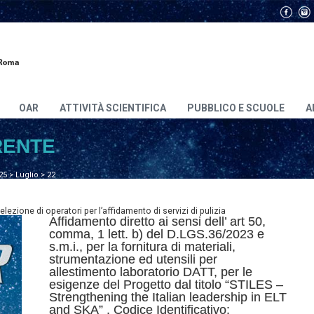
OAR
ATTIVITÀ SCIENTIFICA
PUBBLICO E SCUOLE
A
RENTE
25
>
Luglio
>
22
lezione di operatori per l’affidamento di servizi di pulizia
Affidamento diretto ai sensi dell’ art 50,
comma, 1 lett. b) del D.LGS.36/2023 e
s.m.i., per la fornitura di materiali,
strumentazione ed utensili per
allestimento laboratorio DATT, per le
esigenze del Progetto dal titolo “STILES –
Strengthening the Italian leadership in ELT
and SKA” , Codice Identificativo: