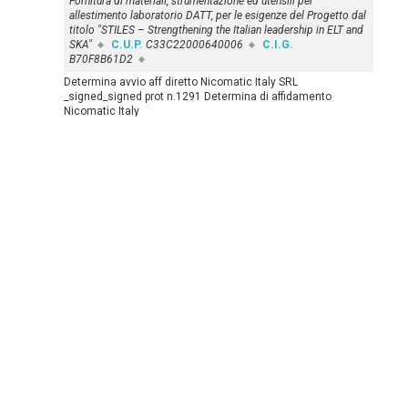
Fornitura di materiali, strumentazione ed utensili per
allestimento laboratorio DATT, per le esigenze del Progetto dal
titolo "STILES – Strengthening the Italian leadership in ELT and
SKA"
C.U.P.
C33C22000640006
C.I.G.
B70F8B61D2
Determina avvio aff diretto Nicomatic Italy SRL
_signed_signed prot n.1291 Determina di affidamento
Nicomatic Italy
Approfondisci »
SERVIZI OAR
SERVIZI INAF
T
CED
Cedolini
Servizi Generali e Tecnici
Servici CED INAF
SICUREZZA DEI LUOGHI DI
LAVORO D.Lgs 81/08
Biblioteca Scientifica