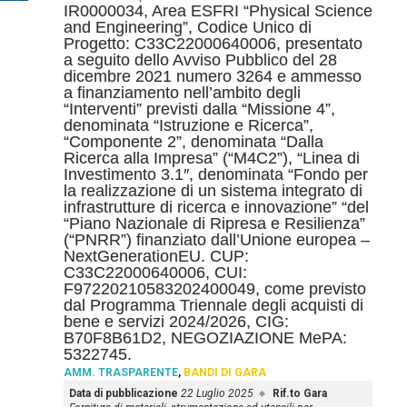
IR0000034, Area ESFRI “Physical Science
and Engineering”, Codice Unico di
Progetto: C33C22000640006, presentato
a seguito dello Avviso Pubblico del 28
dicembre 2021 numero 3264 e ammesso
a finanziamento nell’ambito degli
“Interventi” previsti dalla “Missione 4”,
denominata “Istruzione e Ricerca”,
“Componente 2”, denominata “Dalla
Ricerca alla Impresa” (“M4C2”), “Linea di
Investimento 3.1″, denominata “Fondo per
la realizzazione di un sistema integrato di
infrastrutture di ricerca e innovazione” “del
“Piano Nazionale di Ripresa e Resilienza”
(“PNRR”) finanziato dall’Unione europea –
NextGenerationEU. CUP:
C33C22000640006, CUI:
F97220210583202400049, come previsto
dal Programma Triennale degli acquisti di
bene e servizi 2024/2026, CIG:
B70F8B61D2, NEGOZIAZIONE MePA:
5322745.
AMM. TRASPARENTE
,
BANDI DI GARA
Data di pubblicazione
22 Luglio 2025
Rif.to Gara