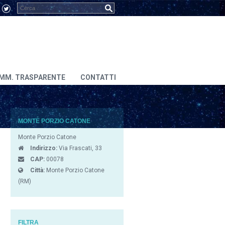
MM. TRASPARENTE
CONTATTI
MONTE PORZIO CATONE
Monte Porzio Catone
Indirizzo:
Via Frascati, 33
CAP:
00078
Città:
Monte Porzio Catone
(RM)
FILTRA