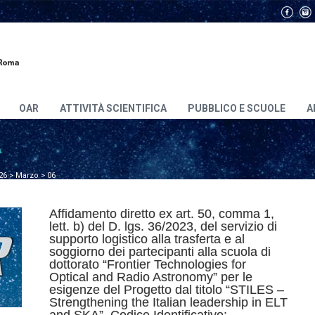
OAR
ATTIVITÀ SCIENTIFICA
PUBBLICO E SCUOLE
A
A
26
>
Marzo
>
06
Affidamento diretto ex art. 50, comma 1,
lett. b) del D. lgs. 36/2023, del servizio di
supporto logistico alla trasferta e al
soggiorno dei partecipanti alla scuola di
dottorato “Frontier Technologies for
Optical and Radio Astronomy” per le
esigenze del Progetto dal titolo “STILES –
Strengthening the Italian leadership in ELT