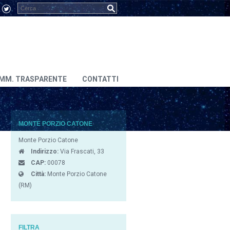
MM. TRASPARENTE
CONTATTI
MONTE PORZIO CATONE
Monte Porzio Catone
Indirizzo:
Via Frascati, 33
CAP:
00078
Città:
Monte Porzio Catone
(RM)
FILTRA