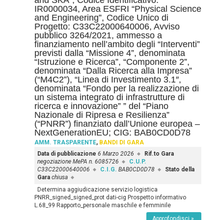
and SKA”, Codice Identificativo:
IR0000034, Area ESFRI “Physical Science
and Engineering”, Codice Unico di
Progetto: C33C22000640006, Avviso
pubblico 3264/2021, ammesso a
finanziamento nell’ambito degli “Interventi”
previsti dalla “Missione 4”, denominata
“Istruzione e Ricerca”, “Componente 2”,
denominata “Dalla Ricerca alla Impresa”
(“M4C2”), “Linea di Investimento 3.1″,
denominata “Fondo per la realizzazione di
un sistema integrato di infrastrutture di
ricerca e innovazione” ” del “Piano
Nazionale di Ripresa e Resilienza”
(“PNRR”) finanziato dall’Unione europea –
NextGenerationEU; CIG: BAB0CD0D78
AMM. TRASPARENTE
,
BANDI DI GARA
Data di pubblicazione
6 Marzo 2026
Rif.to Gara
negoziazione MePA n. 6085726
C.U.P.
C33C22000640006
C.I.G.
BAB0CD0D78
Stato della
Gara
chiusa
Determina aggiudicazione servizio logistica
PNRR_signed_signed_prot dati-cig Prospetto informativo
L.68_99 Rapporto_personale maschile e femminile
Approfondisci »