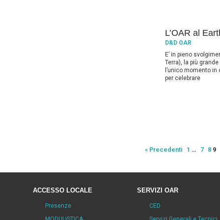
L’OAR al Ear
D&D OAR
E’ in pieno svolgime
Terra), la più grand
l’unico momento in c
per celebrare
« Precedenti
1
…
7
8
9
ACCESSO LOCALE
SERVIZI OAR
Presenze
CED
MODULISTICA
Servizi Generali e Tecnici