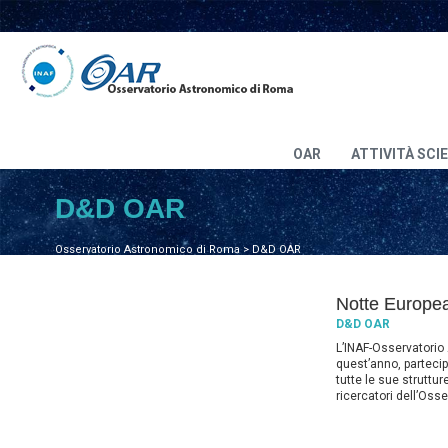
OAR
ATTIVITÀ SCI
D&D OAR
Osservatorio Astronomico di Roma
>
D&D OAR
Notte Europea
D&D OAR
L’INAF-Osservatori
quest’anno, partecip
tutte le sue struttur
ricercatori dell’Oss