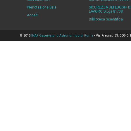
Prenotazione Sale
SICUREZZA DEI LUOGHI D
LAVORO D.Lgs 81/08
Accedi
Biblioteca Scientifica
© 2015
INAF Osservatorio Astronomico di Roma
- Via Frascati 33, 00040