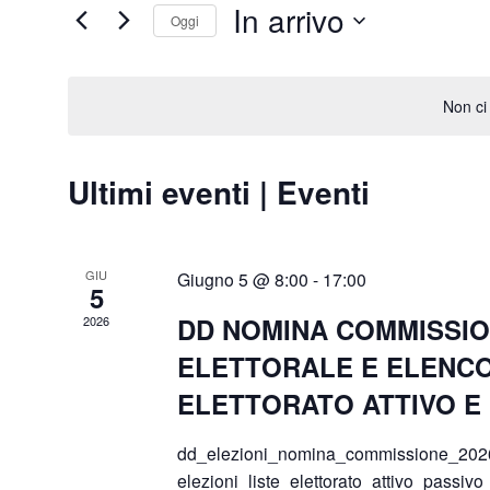
Chiave.
In arrivo
Oggi
Seleziona
la
data.
Non ci 
Ultimi eventi | Eventi
GIU
Giugno 5 @ 8:00
-
17:00
5
DD NOMINA COMMISSI
2026
ELETTORALE E ELENC
ELETTORATO ATTIVO E
dd_elezioni_nomina_commissione_2026
elezioni_liste_elettorato_attivo_passi