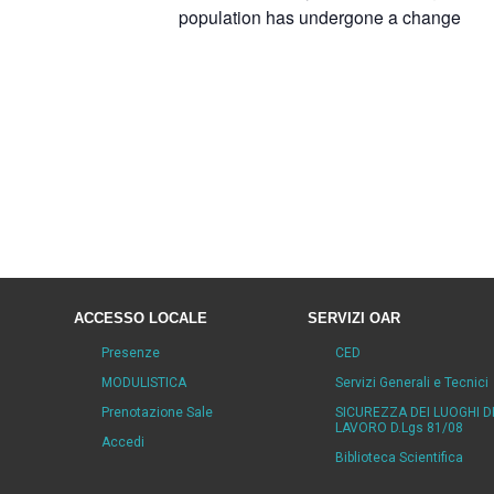
population has undergone a change
ACCESSO LOCALE
SERVIZI OAR
Presenze
CED
MODULISTICA
Servizi Generali e Tecnici
Prenotazione Sale
SICUREZZA DEI LUOGHI D
LAVORO D.Lgs 81/08
Accedi
Biblioteca Scientifica