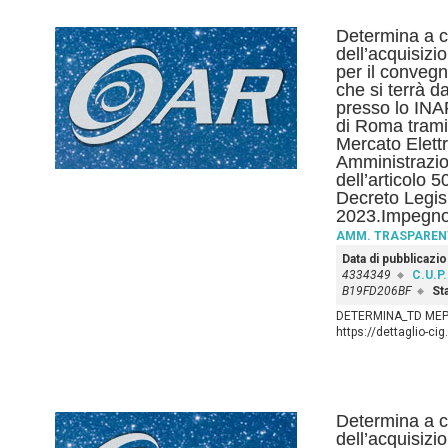
Determina a co
dell’acquisizi
per il conveg
che si terrà d
presso lo INA
di Roma tramite
Mercato Elettr
Amministrazio
dell’articolo 
Decreto Legis
2023.Impegno
AMM. TRASPAREN
Data di pubblicazi
4334349
C.U.P.
B19FD206BF
St
DETERMINA_TD MEPA
https://dettaglio-ci
Determina a co
dell’acquisizi