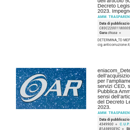
dell’articolo 
Decreto Legis
2023. Impegn
AMM. TRASPAREN
Data di pubblicazi
C83C2200118000
Gara
chiusa
DETERMINA_TD MEPA n
cig.anticorruzione
eniacom_Deter
dell’acquisizio
per l’ampliam
servizi CED, s
Pubblica Ammi
sensi dell’art
del Decreto L
2023.
AMM. TRASPAREN
Data di pubblicazi
4349900
C.U.P.
B1A9893E9C
St