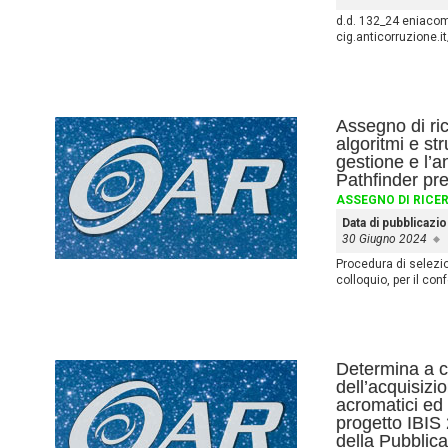
d.d. 132_24 eniacom
cig.anticorruzione.
Assegno di ric
algoritmi e st
gestione e l’a
Pathfinder pr
ASSEGNO DI RICE
Data di pubblicazi
30 Giugno 2024
Procedura di selezio
colloquio, per il co
Determina a co
dell’acquisizi
acromatici ed 
progetto IBIS 
della Pubblic