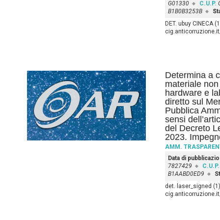
G01330
C.U.P.
B1B0B3253B
St
DET. ubuy CINECA (1)
cig.anticorruzione.
Determina a co
materiale non 
hardware e lab
diretto sul Me
Pubblica Ammi
sensi dell’art
del Decreto L
2023. Impegno
AMM. TRASPAREN
Data di pubblicazi
7827429
C.U.P.
B1AABD0ED9
St
det. laser_signed (1)
cig.anticorruzione