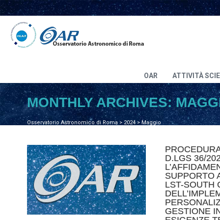
OAR
ATTIVITÀ SCI
MONTHLY ARCHIVES:
MAGGI
Osservatorio Astronomico di Roma
>
2024
>
Maggio
PROCEDURA 
D.LGS 36/202
L’AFFIDAMEN
SUPPORTO A
LST-SOUTH
DELL’IMPLE
PERSONALIZ
GESTIONE I