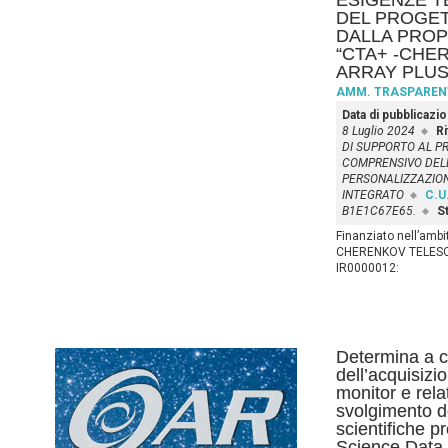
ESIGENZE T
DEL PROGE
DALLA PRO
“CTA+ -CHE
ARRAY PLUS
AMM. TRASPAREN
Data di pubblicazi
8 Luglio 2024
Ri
DI SUPPORTO AL PR
COMPRENSIVO DEL
PERSONALIZZAZION
INTEGRATO
C.U.
B1E1C67E65.
St
Finanziato nell’ambit
CHERENKOV TELESCOP
IR0000012:
Determina a co
dell’acquisizi
monitor e rela
svolgimento de
scientifiche p
Science Data 