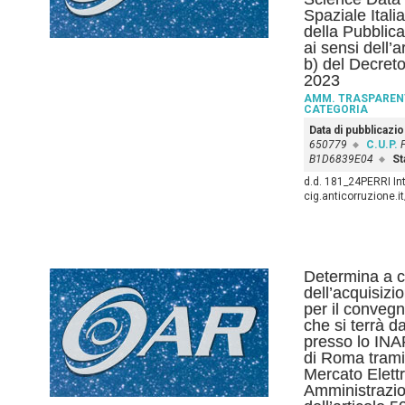
Spaziale Itali
della Pubblic
ai sensi dell’
b) del Decreto
2023
AMM. TRASPAREN
CATEGORIA
Data di pubblicazi
650779
C.U.P.
B1D6839E04
St
d.d. 181_24PERRI Int
cig.anticorruzione.
Determina a co
dell’acquisizi
per il conveg
che si terrà d
presso lo INA
di Roma tramite
Mercato Elettr
Amministrazio