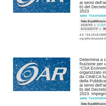
ai sensi dell’
b) del Decreto
2023
AMM. TRASPAREN
Data di pubblicazi
4328769
C.U.P.
B1A26ED57E
St
d.d. 154_2024LOBRE_G
cig.anticorruzione.
Determina a co
fruizione per
“CSA Economi
organizzato i
da CINECA fuo
della Pubblic
ai sensi dell’
b) del Decreto
2023. Impegno
AMM. TRASPAREN
Data di pubblicazi