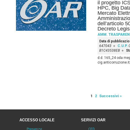
il progetto IC
HPC, Big Dat
Mercato Elettr
Amministrazio
dell’articolo 
Decreto Legis
AMM. TRASPAREN
Data di pubblicazi
647043
C.U.P.
B1C43538EB
St
d.d. 165_24 oda mep
cig.anticorruzione.
1
2
Successivi »
ACCESSO LOCALE
SERVIZI OAR
Presenze
CED