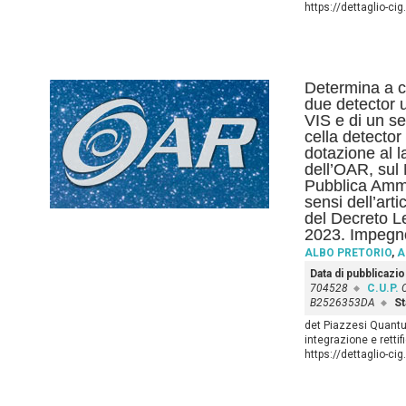
https://dettaglio-ci
Determina a co
due detector 
VIS e di un se
cella detector
dotazione al l
dell’OAR, sul 
Pubblica Ammi
sensi dell’art
del Decreto L
2023. Impegno
ALBO PRETORIO
,
A
Data di pubblicazi
704528
C.U.P.
B2526353DA
St
det Piazzesi Quantu
integrazione e rett
https://dettaglio-ci