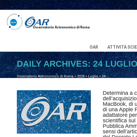
OAR
ATTIVITÀ SCI
DAILY ARCHIVES:
24 LUGLIO
Osservatorio Astronomico di Roma
>
2024
>
Luglio
>
24
Determina a co
dell’acquisizi
MacBook, di u
di una Apple 
adattatore per
scientifica su
Pubblica Ammi
sensi dell’art