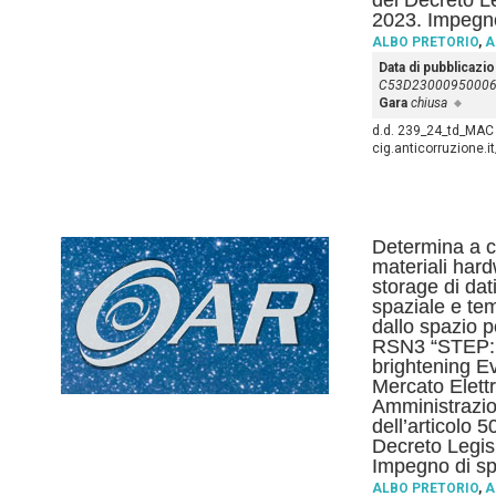
del Decreto L
2023. Impegno
ALBO PRETORIO
,
A
Data di pubblicazi
C53D2300095000
Gara
chiusa
d.d. 239_24_td_MAC I
cig.anticorruzione.
Determina a co
materiali hardw
storage di dati
spaziale e tem
dallo spazio p
RSN3 “STEP: S
brightening E
Mercato Elettr
Amministrazio
dell’articolo 
Decreto Legis
Impegno di sp
ALBO PRETORIO
,
A