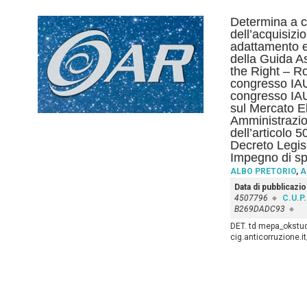
Determina a co
dell’acquisizio
adattamento e
della Guida A
the Right – Ro
congresso IAU
congresso IAU
sul Mercato El
Amministrazio
dell’articolo 
Decreto Legis
Impegno di sp
ALBO PRETORIO
,
A
Data di pubblicazi
4507796
C.U.P.
B269DADC93
DET. td mepa_okstudi
cig.anticorruzione