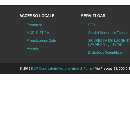
ACCESSO LOCALE
SERVIZI OAR
Presenze
CED
MODULISTICA
Servizi Generali e Tecnici
Prenotazione Sale
SICUREZZA DEI LUOGHI D
LAVORO D.Lgs 81/08
Accedi
Biblioteca Scientifica
© 2015
INAF Osservatorio Astronomico di Roma
- Via Frascati 33, 00040