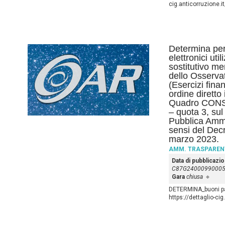
cig.anticorruzione.
Determina per 
elettronici util
sostitutivo me
dello Osserva
(Esercizi fin
ordine diretto
Quadro CONSI
– quota 3, sul
Pubblica Ammi
sensi del Decr
marzo 2023.
AMM. TRASPAREN
Data di pubblicazi
C87G2400099000
Gara
chiusa
DETERMINA_buoni pa
https://dettaglio-ci