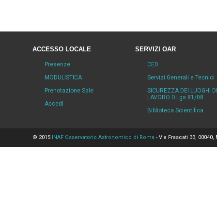
ACCESSO LOCALE
SERVIZI OAR
Presenze
CED
MODULISTICA
Servizi Generali e Tecnici
Prenotazione Sale
SICUREZZA DEI LUOGHI D
LAVORO D.Lgs 81/08
Accedi
Biblioteca Scientifica
© 2015
INAF Osservatorio Astronomico di Roma
- Via Frascati 33, 00040