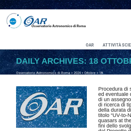
OAR
ATTIVITÀ SCI
DAILY ARCHIVES:
18 OTTOB
Osservatorio Astronomico di Roma
>
2024
>
Ottobre
>
18
Procedura di s
ed eventuale c
di un assegno 
di ricerca di t
della durata d
titolo “UV-to-
quasars at the
fini dello svol