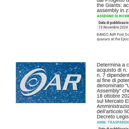
dal Progetto 
the Giants: a
assembly in z
ASSEGNO DI RICE
Data di pubblicazi
15 Novembre 2024
BANDO AdR Post Dott
quasars at the Epoc
Determina a co
acquisto di n. 
n. 7 dipendent
al fine di pot
denominato “
Assembly” che
18 ottobre 2024
sul Mercato El
Amministrazio
dell’articolo 
Decreto Legis
AMM. TRASPAREN