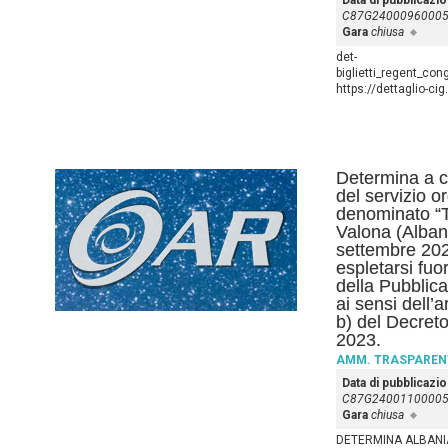
Data di pubblicazi
C87G2400096000
Gara
chiusa
det-
biglietti_regent_co
https://dettaglio-ci
Determina a co
del servizio o
denominato “T
Valona (Albani
settembre 202
espletarsi fuo
della Pubblic
ai sensi dell’
b) del Decreto
2023.
AMM. TRASPAREN
Data di pubblicazi
C87G2400110000
Gara
chiusa
DETERMINA ALBANIA_s