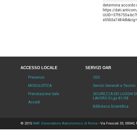
determina accordo q
https://dati.anticor
UUID=37f6755a-bc7f
e55b3a7484db&cig
ACCESSO LOCALE
SERVIZI OAR
Presenze
CED
MODULISTICA
Servizi Generali e Tecnici
Prenotazione Sale
SICUREZZA DEI LUOGHI D
LAVORO D.Lgs 81/08
Accedi
Biblioteca Scientifica
© 2015
INAF Osservatorio Astronomico di Roma
- Via Frascati 33, 00040