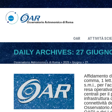
OAR
ATTIVITÀ SCI
DAILY ARCHIVES:
27 GIUGN
Osservatorio Astronomico di Roma
>
2025
>
Giugno
>
27
Affidamento dir
comma, 1 lett
s.m.i., per l’a
resa operativa
centrali per i
infrastruttura 
connettività de
Osservatorio 