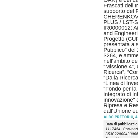
OAR) e dei Lab
Frascati dell’
supporto del 
CHERENKOV
PLUS / LST-Sou
IR0000012; Ar
and Engineeri
Progetto (CU
presentata a s
Pubblico” del
3264, e amme
nell’ambito deg
“Missione 4”,
Ricerca”, “Co
“Dalla Ricerca
“Linea di Inv
“Fondo per la 
integrato di in
innovazione” 
Ripresa e Res
dall’Unione e
ALBO PRETORIO
,
A
Data di pubblicazi
1117454 - Convenz
C53C2200043000