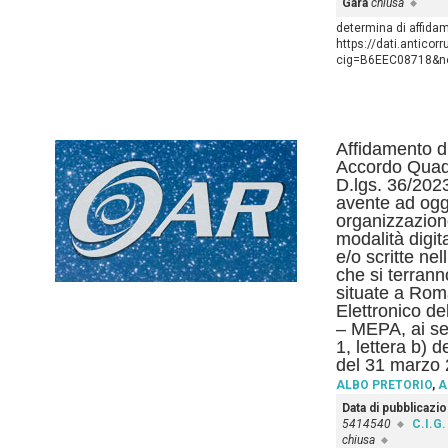
Gara
chiusa
determina di affida
https://dati.anticor
cig=B6EEC08718&nex
Affidamento di
Accordo Quadro
D.lgs. 36/2023
avente ad ogge
organizzazion
modalità digit
e/o scritte nel
che si terrann
situate a Rom
Elettronico d
– MEPA, ai se
1, lettera b) 
del 31 marzo 
ALBO PRETORIO
,
A
Data di pubblicazi
5414540
C.I.G.
chiusa