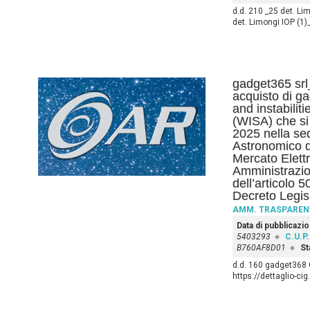
d.d. 210 _25 det. Li
det. Limongi IOP (1
gadget365 srl
acquisto di g
and instabilit
(WISA) che si 
2025 nella se
Astronomico d
Mercato Elettr
Amministrazio
dell’articolo 
Decreto Legis
AMM. TRASPAREN
Data di pubblicazi
5403293
C.U.P.
B760AF8D01
St
d.d. 160 gadget368
https://dettaglio-ci