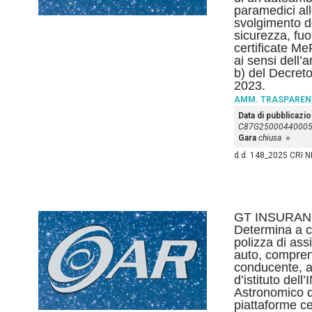
paramedici all
svolgimento de
sicurezza, fuo
certificate M
ai sensi dell’
b) del Decreto
2023.
AMM. TRASPAREN
Data di pubblicazi
C87G2500044000
Gara
chiusa
d.d. 148_2025 CRI 
GT INSURAN
Determina a co
polizza di as
auto, comprens
conducente, a
d’istituto del
Astronomico d
piattaforme c