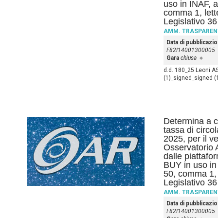
uso in INAF, ai
comma 1, lett
Legislativo 3
AMM. TRASPAREN
Data di pubblicazi
F82I14001300005
Gara
chiusa
d.d. 180_25 Leoni 
(1)_signed_signed 
Determina a co
tassa di circo
2025, per il ve
Osservatorio 
dalle piattafo
BUY in uso in 
50, comma 1, 
Legislativo 3
AMM. TRASPAREN
Data di pubblicazi
F82I14001300005