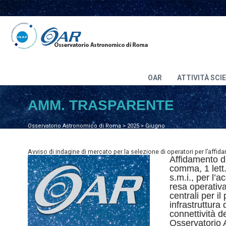
OAR
ATTIVITÀ SCI
AMM. TRASPARENTE
Osservatorio Astronomico di Roma
>
2025
>
Giugno
Avviso di indagine di mercato per la selezione di operatori per l’affidam
Affidamento dir
comma, 1 lett
s.m.i., per l’a
resa operativa
centrali per i
infrastruttura 
connettività de
Osservatorio 