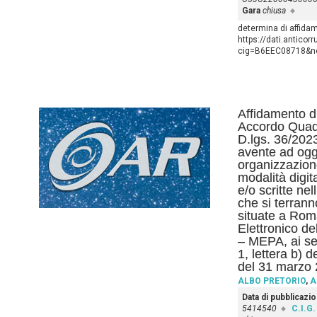
Gara
chiusa
determina di affida
https://dati.anticor
cig=B6EEC08718&nex
Affidamento di
Accordo Quadro
D.lgs. 36/2023
avente ad ogge
organizzazion
modalità digit
e/o scritte nel
che si terrann
situate a Rom
Elettronico d
– MEPA, ai se
1, lettera b) 
del 31 marzo 
ALBO PRETORIO
,
A
Data di pubblicazi
5414540
C.I.G.