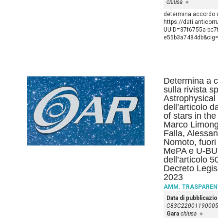
chiusa
determina accordo q
https://dati.anticor
UUID=37f6755a-bc7f
e55b3a7484db&cig
Determina a c
sulla rivista s
Astrophysical
dell’articolo d
of stars in th
Marco Limongi
Falla, Alessan
Nomoto, fuori 
MePA e U-BUY 
dell’articolo 
Decreto Legis
2023
AMM. TRASPAREN
Data di pubblicazi
C83C2200119000
Gara
chiusa