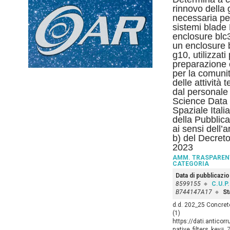
rinnovo della 
necessaria pe
sistemi blade
enclosure blc
un enclosure 
g10, utilizzati
preparazione e
per la comunit
delle attività 
dal personale
Science Data 
Spaziale Itali
della Pubblic
ai sensi dell’
b) del Decreto
2023
AMM. TRASPAREN
CATEGORIA
Data di pubblicazi
8599155
C.U.P.
B744147A17
St
d.d. 202_25 Concret
(1)
https://dati.anticor
native_filters_key=