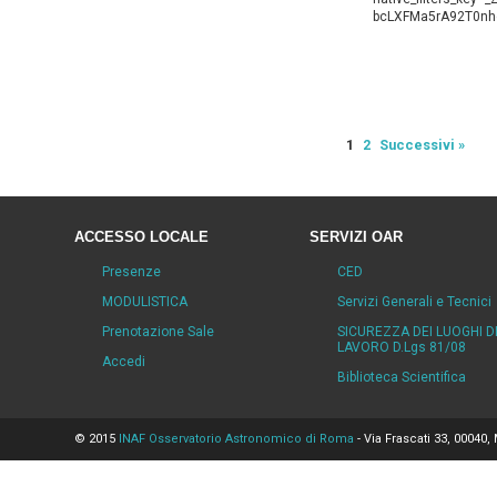
bcLXFMa5rA92T0nh
1
2
Successivi »
ACCESSO LOCALE
SERVIZI OAR
Presenze
CED
MODULISTICA
Servizi Generali e Tecnici
Prenotazione Sale
SICUREZZA DEI LUOGHI D
LAVORO D.Lgs 81/08
Accedi
Biblioteca Scientifica
© 2015
INAF Osservatorio Astronomico di Roma
- Via Frascati 33, 00040