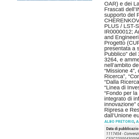
OAR) e dei Lab
Frascati dell’
supporto del 
CHERENKOV
PLUS / LST-Sou
IR0000012; Ar
and Engineeri
Progetto (CU
presentata a s
Pubblico” del
3264, e amme
nell’ambito deg
“Missione 4”,
Ricerca”, “Co
“Dalla Ricerca
“Linea di Inv
“Fondo per la 
integrato di in
innovazione” 
Ripresa e Res
dall’Unione e
ALBO PRETORIO
,
A
Data di pubblicazi
1117454 - Convenz
C53C2200043000