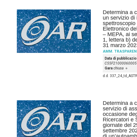
Determina a co
un servizio di
spettroscopio
Elettronico d
– MEPA, ai se
1, lettera b) 
31 marzo 202
AMM. TRASPAREN
Data di pubblicazi
C55F21000060005
Gara
chiusa
d.d. 337_24_td_AST
Determina a co
servizio di ass
occasione deg
Ricercatori e S
giornate del 2
settembre 2025
di un’autoamb