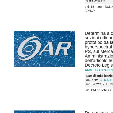
Gara
chiusa
d.d. 181 Leoni BOLL
BDNCP
Determina a co
sezioni ottiche
prototipo da 
hyperspectra
PS, sul Mercat
Amministrazio
dell’articolo 
Decreto Legis
AMM. TRASPAREN
Data di pubblicazi
8595105
C.U.P.
B73BA79B89
St
D.D. 194 on optics
Determina a c