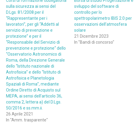
Corsi di formazione obbligatoria
Borsa di studio Progettazione e
sulla sicurezza ai sensi del
sviluppo del software di
D.Lgs. 81/2008 per il
controllo per lo
“Rappresentante per i
spettropolarimetro IBIS 2.0 per
lavoratori”, per gli “Addetti al
osservazioni dell’atmosfera
servizio di prevenzione e
solare
protezione” e per il
21 Dicembre 2023
“Responsabile del Servizio di
In "Bandi di concorso"
prevenzione e protezione“ dello
“Osservatorio Astronomico di
Roma, della Direzione Generale
dello “Istituto nazionale di
Astrofisica” e dello “Istituto di
Astrofisica e Planetologia
Spaziali di Roma”, mediante
Ordine Diretto di Acquisto sul
MEPA, ai sensi dell’articolo 36,
comma 2, lettera a) del D.Lgs.
50/2016 e ss.mm.ii.
26 Aprile 2021
In "Amm. trasparente"