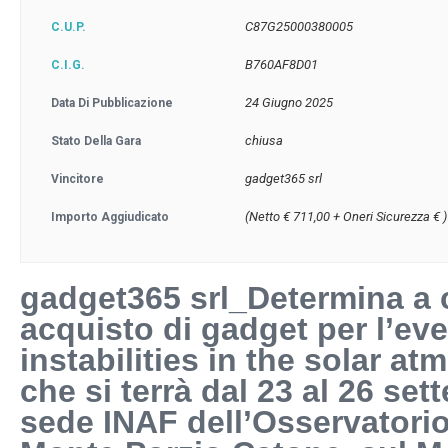
C87G25000380005
C.U.P.
B760AF8D01
C.I.G.
24 Giugno 2025
Data Di Pubblicazione
chiusa
Stato Della Gara
gadget365 srl
Vincitore
(Netto € 711,00 + Oneri Sicurezza € 
Importo Aggiudicato
gadget365 srl_Determina a 
acquisto di gadget per l’e
instabilities in the solar a
che si terrà dal 23 al 26 se
sede INAF dell’Osservatori