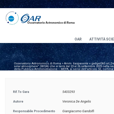
OAR
ATTIVITÀ SCI
Osservatorio Astronomico di Roma
>
Amm. trasparente
>
gadget365 srl_De
solar atmosphere” (WISA) che si terrà dal 23 al 26 settembre 2025 nella s
della Pubblica Amministrazione – MEPA, ai sensi dell’articolo 50, comma 1
5403293
Rif.to Gara
Veronica De Angelis
Autore
Giangiacomo Gandolfi
Responsabile Procedimento