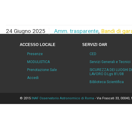
24 Giugno 2025
Amm. trasparente
,
Bandi di gar
ACCESSO LOCALE
SERVIZI OAR
Presenze
CED
MODULISTICA
Servizi Generali e Tecnici
Prenotazione Sale
SICUREZZA DEI LUOGHI D
LAVORO D.Lgs 81/08
Accedi
Biblioteca Scientifica
© 2015
INAF Osservatorio Astronomico di Roma
- Via Frascati 33, 00040