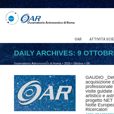
OAR
ATTIVITÀ SCI
DAILY ARCHIVES:
9 OTTOBR
Osservatorio Astronomico di Roma
>
2025
>
Ottobre
>
09
GAUDIO _Dete
acquisizione d
professionale 
visite guidate 
artistico e as
progetto NET 
Notte Europea 
Ricercatori