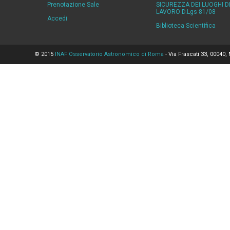
Prenotazione Sale
SICUREZZA DEI LUOGHI D
LAVORO D.Lgs 81/08
Accedi
Biblioteca Scientifica
© 2015
INAF Osservatorio Astronomico di Roma
- Via Frascati 33, 00040