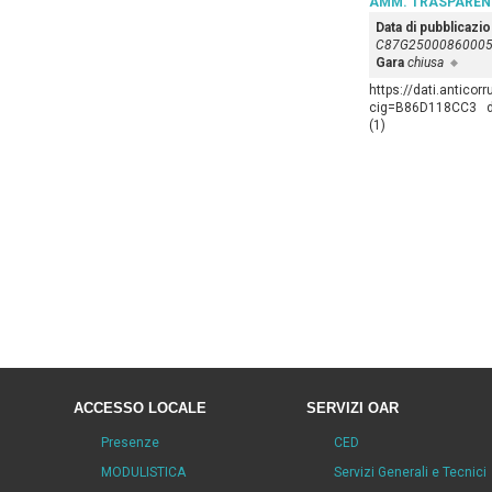
AMM. TRASPAREN
Data di pubblicazi
C87G2500086000
Gara
chiusa
https://dati.anticor
cig=B86D118CC3 d.d
(1)
ACCESSO LOCALE
SERVIZI OAR
Presenze
CED
MODULISTICA
Servizi Generali e Tecnici