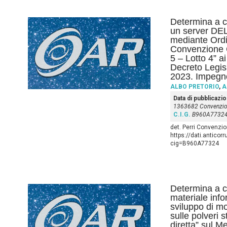
Determina a co
un server D
mediante Ordin
Convenzione 
5 – Lotto 4” a
Decreto Legis
2023. Impegn
ALBO PRETORIO
,
A
Data di pubblicazi
1363682 Convenzio
C.I.G.
B960A7732
det. Perri Convenzi
https://dati.anticor
cig=B960A77324
Determina a co
materiale info
sviluppo di mod
sulle polveri s
diretta” sul M