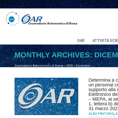
OAR
ATTIVITÀ SCI
MONTHLY ARCHIVES:
DICEM
Osservatorio Astronomico di Roma
>
2025
>
Dicembre
Determina a co
un personal c
supporto alla 
Elettronico d
– MEPA, ai se
1, lettera b) 
31 marzo 202
ALBO PRETORIO
,
A