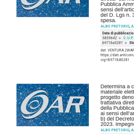
Pubblica Ammi
sensi dell’art
del D. Lgs n. 
spesa.
ALBO PRETORIO
,
A
Data di pubblicazi
5859642
C.U.P.
b971ba5281
St
det. VENTURA 2WAR
https://dati.anticor
cig=B971BA5281
Determina a co
materiale elett
progetto deno
trattativa dire
della Pubblic
ai sensi dell’
b) del Decreto
2023. Impegno
ALBO PRETORIO
,
A