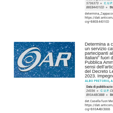
5736373
C.U.P.
B8EB4431ED
St
determina_Zappacos
https://dati.anticor
cig=B8EB4431ED
Determina a co
un servizio ca
partecipanti a
Italiani” fuori
Pubblica Ammi
sensi dell’art
del Decreto L
2023. Impegn
ALBO PRETORIO
,
A
Data di pubblicazi
24336
C.U.P.
C
B93A4BCBBB
St
det.Casella fuori M
https://dati.anticor
cig=B93A4BCBBB