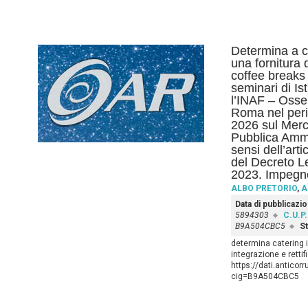
Determina a co
una fornitura 
coffee breaks r
seminari di Is
l’INAF – Osse
Roma nel peri
2026 sul Merca
Pubblica Ammi
sensi dell’art
del Decreto L
2023. Impegno
ALBO PRETORIO
,
A
Data di pubblicazi
5894303
C.U.P.
B9A504CBC5
St
determina catering 
integrazione e retti
https://dati.anticor
cig=B9A504CBC5