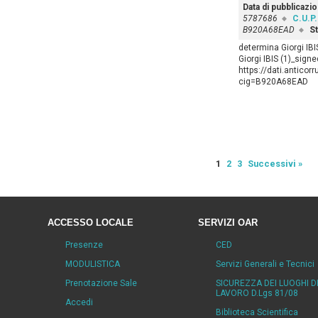
Data di pubblicazi
5787686
C.U.P.
B920A68EAD
St
determina Giorgi IBI
Giorgi IBIS (1)_signe
https://dati.anticor
cig=B920A68EAD
1
2
3
Successivi »
ACCESSO LOCALE
SERVIZI OAR
Presenze
CED
MODULISTICA
Servizi Generali e Tecnici
Prenotazione Sale
SICUREZZA DEI LUOGHI D
LAVORO D.Lgs 81/08
Accedi
Biblioteca Scientifica