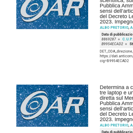
scientifica, su
Pubblica Ammi
sensi dell’art
del Decreto L
2023. Impegno
ALBO PRETORIO
,
A
Data di pubblicazi
8869287
C.U.P.
B9954ECAD2
St
DET_ODA_direzione_
https://dati.anticor
cig=B9954ECAD2
Determina a co
tre laptop e un
diretta sul Me
Pubblica Ammi
sensi dell’art
del Decreto Le
2023. Impegno
ALBO PRETORIO
,
A
Data di pubblicazi