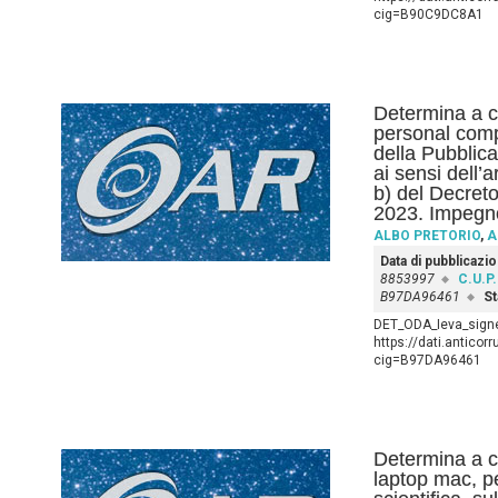
cig=B90C9DC8A1
Determina a c
personal comp
della Pubblic
ai sensi dell’
b) del Decreto
2023. Impegno
ALBO PRETORIO
,
A
Data di pubblicazi
8853997
C.U.P.
B97DA96461
St
DET_ODA_Ieva_signed
https://dati.anticor
cig=B97DA96461
Determina a co
laptop mac, pe