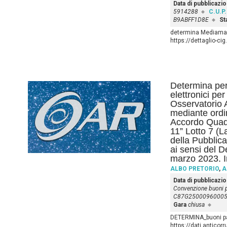
Data di pubblicazi
5914288
C.U.P.
B9ABFF1D8E
St
determina Mediamark
https://dettaglio-ci
Determina per 
elettronici per
Osservatorio 
mediante ordin
Accordo Quad
11” Lotto 7 (L
della Pubblic
ai sensi del D
marzo 2023. I
ALBO PRETORIO
,
A
Data di pubblicazi
Convenzione buoni 
C87G2500096000
Gara
chiusa
DETERMINA_buoni pas
https://dati.anticor