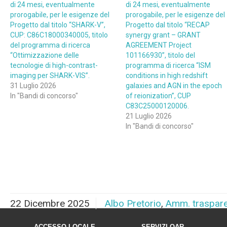
di 24 mesi, eventualmente
di 24 mesi, eventualmente
prorogabile, per le esigenze del
prorogabile, per le esigenze del
Progetto dal titolo “SHARK-V”,
Progetto dal titolo “RECAP
CUP: C86C18000340005, titolo
synergy grant – GRANT
del programma di ricerca
AGREEMENT Project
“Ottimizzazione delle
101166930”, titolo del
tecnologie di high-contrast-
programma di ricerca “ISM
imaging per SHARK-VIS”.
conditions in high redshift
31 Luglio 2026
galaxies and AGN in the epoch
In "Bandi di concorso"
of reionization”, CUP
C83C25000120006.
21 Luglio 2026
In "Bandi di concorso"
22 Dicembre 2025
Albo Pretorio
,
Amm. traspar
ACCESSO LOCALE
SERVIZI OAR