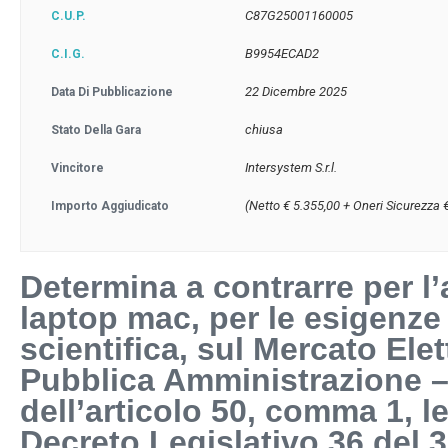
C87G25001160005
C.U.P.
B9954ECAD2
C.I.G.
22 Dicembre 2025
Data Di Pubblicazione
chiusa
Stato Della Gara
Intersystem S.r.l.
Vincitore
(Netto € 5.355,00 + Oneri Sicurezza 
Importo Aggiudicato
Determina a contrarre per l’
laptop mac, per le esigenze 
scientifica, sul Mercato Elet
Pubblica Amministrazione –
dell’articolo 50, comma 1, le
Decreto Legislativo 36 del 