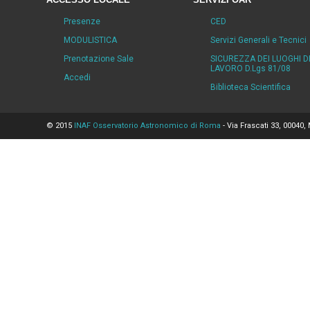
Presenze
CED
MODULISTICA
Servizi Generali e Tecnici
Prenotazione Sale
SICUREZZA DEI LUOGHI D
LAVORO D.Lgs 81/08
Accedi
Biblioteca Scientifica
© 2015
INAF Osservatorio Astronomico di Roma
- Via Frascati 33, 00040