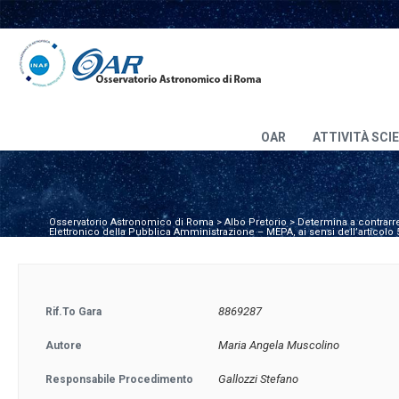
OAR
ATTIVITÀ SCI
Osservatorio Astronomico di Roma
>
Albo Pretorio
>
Determina a contrarre
Elettronico della Pubblica Amministrazione – MEPA, ai sensi dell’articolo
8869287
Rif.to Gara
Maria Angela Muscolino
Autore
Gallozzi Stefano
Responsabile Procedimento