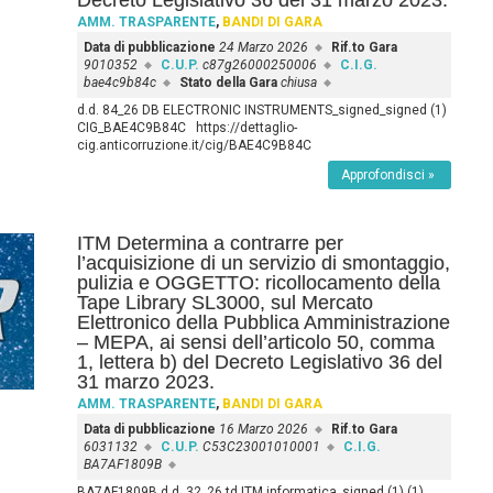
Decreto Legislativo 36 del 31 marzo 2023.
AMM. TRASPARENTE
,
BANDI DI GARA
Data di pubblicazione
24 Marzo 2026
Rif.to Gara
9010352
C.U.P.
c87g26000250006
C.I.G.
bae4c9b84c
Stato della Gara
chiusa
d.d. 84_26 DB ELECTRONIC INSTRUMENTS_signed_signed (1)
CIG_BAE4C9B84C https://dettaglio-
cig.anticorruzione.it/cig/BAE4C9B84C
Approfondisci »
ITM Determina a contrarre per
l’acquisizione di un servizio di smontaggio,
pulizia e OGGETTO: ricollocamento della
Tape Library SL3000, sul Mercato
Elettronico della Pubblica Amministrazione
– MEPA, ai sensi dell’articolo 50, comma
1, lettera b) del Decreto Legislativo 36 del
31 marzo 2023.
AMM. TRASPARENTE
,
BANDI DI GARA
Data di pubblicazione
16 Marzo 2026
Rif.to Gara
6031132
C.U.P.
C53C23001010001
C.I.G.
BA7AF1809B
BA7AF1809B d.d. 32_26 td ITM informatica_signed (1) (1)