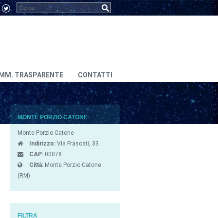
MM. TRASPARENTE
CONTATTI
MONTE PORZIO CATONE
Monte Porzio Catone
Indirizzo:
Via Frascati, 33
CAP:
00078
Città:
Monte Porzio Catone
(RM)
FILTRA