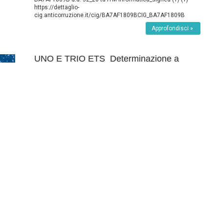
https://dettaglio-
cig.anticorruzione.it/cig/BA7AF1809BCIG_BA7AF1809B
Approfondisci »
UNO E TRIO ETS_Determinazione a
contrarre per l’acquisizione dello
spettacolo teatrale “88 frequenze” della
compagnia Uno & Trio, in omaggio alla
figura di Hedy Lamarr, da rappresentarsi
presso l’INAF-OA Roma in occasione della
Giornata Internazionale della Donna e
della Ragazza nella Scienza, il 11 febbraio
2026. Da acquisire sul Mercato Elettronico
della Pubblica Amministrazione – MEPA,
ai sensi dell’articolo 50, comma 1, lettera
b) del Decreto Legislativo 36 del 31 marzo
2023.
AMM. TRASPARENTE
,
BANDI DI GARA
Data di pubblicazione
16 Marzo 2026
C.U.P.
C87G26000080005
C.I.G.
BA595A0816
Stato della
Gara
chiusa
d.d. 28_26 UNO E TRIO ETS_signed_signed (1)