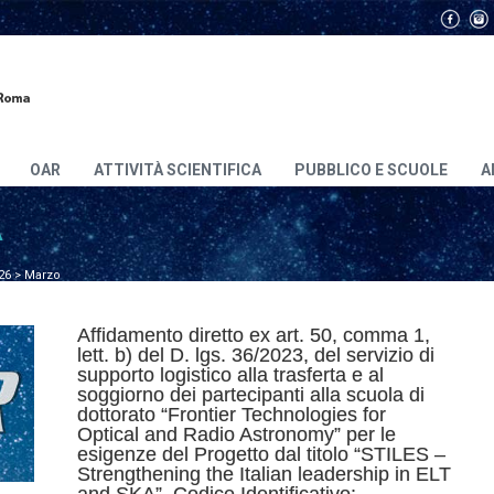
OAR
ATTIVITÀ SCIENTIFICA
PUBBLICO E SCUOLE
A
A
26
>
Marzo
Affidamento diretto ex art. 50, comma 1,
lett. b) del D. lgs. 36/2023, del servizio di
supporto logistico alla trasferta e al
soggiorno dei partecipanti alla scuola di
dottorato “Frontier Technologies for
Optical and Radio Astronomy” per le
esigenze del Progetto dal titolo “STILES –
Strengthening the Italian leadership in ELT