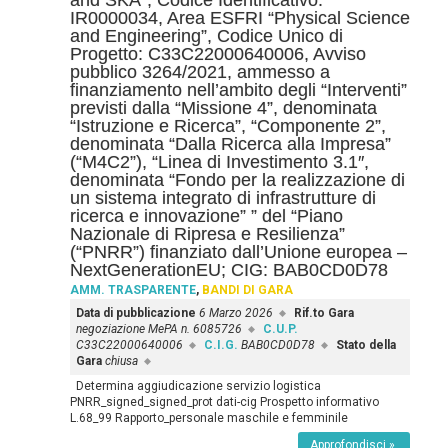
and SKA”, Codice Identificativo:
IR0000034, Area ESFRI “Physical Science
and Engineering”, Codice Unico di
Progetto: C33C22000640006, Avviso
pubblico 3264/2021, ammesso a
finanziamento nell’ambito degli “Interventi”
previsti dalla “Missione 4”, denominata
“Istruzione e Ricerca”, “Componente 2”,
denominata “Dalla Ricerca alla Impresa”
(“M4C2”), “Linea di Investimento 3.1″,
denominata “Fondo per la realizzazione di
un sistema integrato di infrastrutture di
ricerca e innovazione” ” del “Piano
Nazionale di Ripresa e Resilienza”
(“PNRR”) finanziato dall’Unione europea –
NextGenerationEU; CIG: BAB0CD0D78
AMM. TRASPARENTE
,
BANDI DI GARA
Data di pubblicazione
6 Marzo 2026
Rif.to Gara
negoziazione MePA n. 6085726
C.U.P.
C33C22000640006
C.I.G.
BAB0CD0D78
Stato della
Gara
chiusa
Determina aggiudicazione servizio logistica
PNRR_signed_signed_prot dati-cig Prospetto informativo
L.68_99 Rapporto_personale maschile e femminile
Approfondisci »