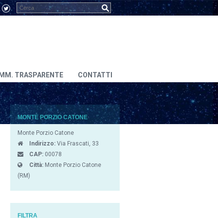
MM. TRASPARENTE
CONTATTI
MONTE PORZIO CATONE
Monte Porzio Catone
Indirizzo:
Via Frascati, 33
CAP:
00078
Città:
Monte Porzio Catone
(RM)
FILTRA