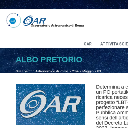
OAR
ATTIVITÀ SCI
ALBO PRETORIO
Osservatorio Astronomico di Roma
>
2026
>
Maggio
>
03
Determina a co
un PC portatil
ricarica necess
progetto “LBT-
perfezionare s
Pubblica Ammi
sensi dell’art
del Decreto L