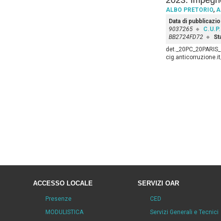
2023. Impegno
ALBO PRETORIO
,
A
Data di pubblicazi
9037265
C.U.P.
BB2724FD72
St
det._20PC_20PARIS_s
cig.anticorruzione.
ACCESSO LOCALE
SERVIZI OAR
Presenze
CED
MODULISTICA
Servizi Generali e Tecnici