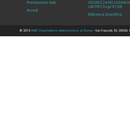
Prenotazione Sale
SICUREZZA DEI LUOGHI D
LAVORO D.Lgs 81/08
Accedi
Biblioteca Scientifica
© 2015
INAF Osservatorio Astronomico di Roma
- Via Frascati 33, 00040