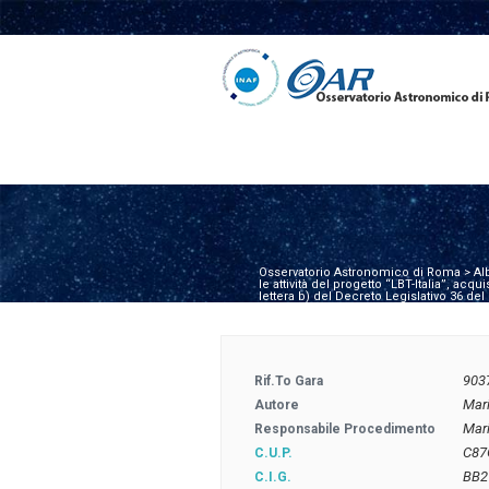
Osservatorio Astronomico di Roma
>
Al
le attività del progetto “LBT-Italia”, a
lettera b) del Decreto Legislativo 36 d
903
Rif.to Gara
Mar
Autore
Mar
Responsabile Procedimento
C87
C.U.P.
BB2
C.I.G.