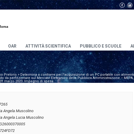
OAR
ATTIVITÀ SCIENTIFICA
PUBBLICO E SCUOLE
A
bo Pretorio
>
Determina a contrarre per l’acquisizione di un PC portatile con aliment
cquisto da perfezionare sul Mercato Elettronico della Pubblica Amministrazione – MEPA,
el 31 marzo 2023. Impegno di spesa.
7265
ia Angela Muscolino
ia Angela Lucia Muscolino
G26000370005
724FD72