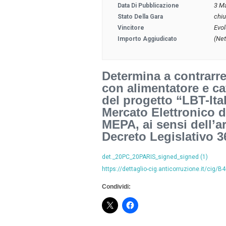
3 M
Data Di Pubblicazione
chi
Stato Della Gara
Evolu
Vincitore
(Net
Importo Aggiudicato
Determina a contrarre
con alimentatore e cav
del progetto “LBT-Ita
Mercato Elettronico 
MEPA, ai sensi dell’ar
Decreto Legislativo 3
det._20PC_20PARIS_signed_signed (1)
https://dettaglio-cig.anticorruzione.it/cig
Condividi: