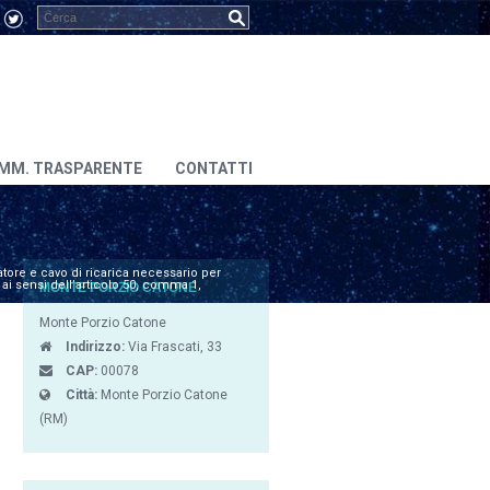
MM. TRASPARENTE
CONTATTI
atore e cavo di ricarica necessario per
 ai sensi dell’articolo 50, comma 1,
MONTE PORZIO CATONE
Monte Porzio Catone
Indirizzo:
Via Frascati, 33
CAP:
00078
Città:
Monte Porzio Catone
(RM)