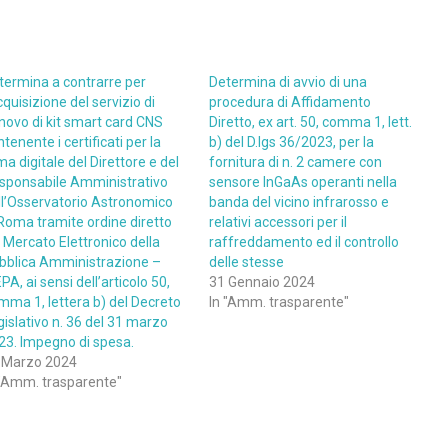
termina a contrarre per
Determina di avvio di una
cquisizione del servizio di
procedura di Affidamento
nnovo di kit smart card CNS
Diretto, ex art. 50, comma 1, lett.
tenente i certificati per la
b) del D.lgs 36/2023, per la
ma digitale del Direttore e del
fornitura di n. 2 camere con
sponsabile Amministrativo
sensore InGaAs operanti nella
ll’Osservatorio Astronomico
banda del vicino infrarosso e
 Roma tramite ordine diretto
relativi accessori per il
l Mercato Elettronico della
raffreddamento ed il controllo
bblica Amministrazione –
delle stesse
A, ai sensi dell’articolo 50,
31 Gennaio 2024
mma 1, lettera b) del Decreto
In "Amm. trasparente"
gislativo n. 36 del 31 marzo
23. Impegno di spesa.
 Marzo 2024
 "Amm. trasparente"