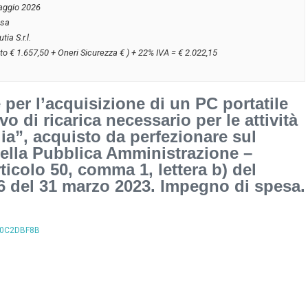
aggio 2026
usa
tia S.r.l.
to € 1.657,50 + Oneri Sicurezza € ) + 22% IVA = € 2.022,15
 per l’acquisizione di un PC portatile
o di ricarica necessario per le attività
lia”, acquisto da perfezionare sul
della Pubblica Amministrazione –
ticolo 50, comma 1, lettera b) del
6 del 31 marzo 2023. Impegno di spesa.
/B40C2DBF8B