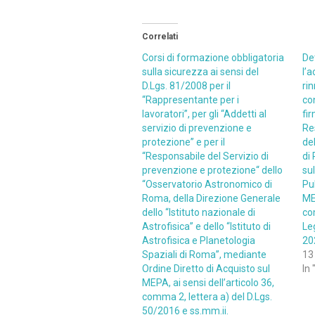
Correlati
Corsi di formazione obbligatoria
De
sulla sicurezza ai sensi del
l’a
D.Lgs. 81/2008 per il
ri
“Rappresentante per i
con
lavoratori”, per gli “Addetti al
fir
servizio di prevenzione e
Re
protezione” e per il
de
“Responsabile del Servizio di
di
prevenzione e protezione“ dello
su
“Osservatorio Astronomico di
Pu
Roma, della Direzione Generale
MEP
dello “Istituto nazionale di
co
Astrofisica” e dello “Istituto di
Le
Astrofisica e Planetologia
20
Spaziali di Roma”, mediante
13
Ordine Diretto di Acquisto sul
In
MEPA, ai sensi dell’articolo 36,
comma 2, lettera a) del D.Lgs.
50/2016 e ss.mm.ii.