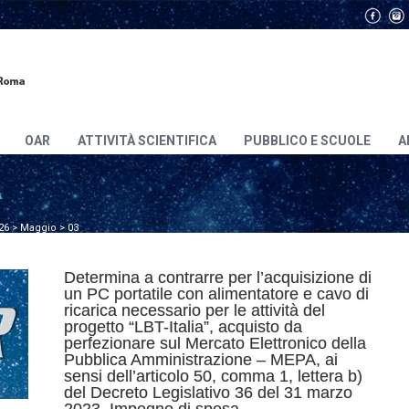
OAR
ATTIVITÀ SCIENTIFICA
PUBBLICO E SCUOLE
A
A
26
>
Maggio
>
03
Determina a contrarre per l’acquisizione di
un PC portatile con alimentatore e cavo di
ricarica necessario per le attività del
progetto “LBT-Italia”, acquisto da
perfezionare sul Mercato Elettronico della
Pubblica Amministrazione – MEPA, ai
sensi dell’articolo 50, comma 1, lettera b)
del Decreto Legislativo 36 del 31 marzo