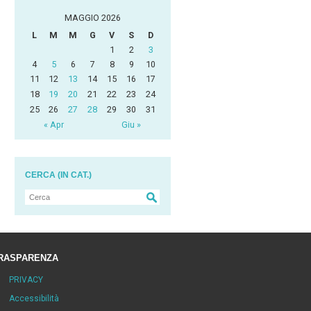
MAGGIO 2026
L
M
M
G
V
S
D
1
2
3
4
5
6
7
8
9
10
11
12
13
14
15
16
17
18
19
20
21
22
23
24
25
26
27
28
29
30
31
« Apr
Giu »
CERCA (IN CAT.)
RASPARENZA
PRIVACY
Accessibilità