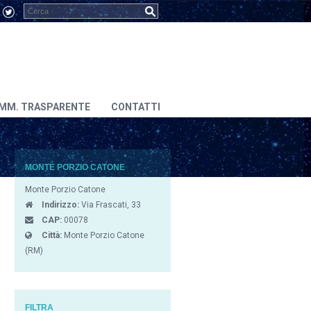
MM. TRASPARENTE
CONTATTI
MONTE PORZIO CATONE
Monte Porzio Catone
Indirizzo:
Via Frascati, 33
CAP:
00078
Città:
Monte Porzio Catone
(RM)
FILTRA