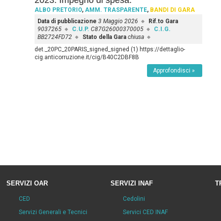
2023. Impegno di spesa.
ALBO PRETORIO
,
AMM. TRASPARENTE
,
BANDI DI GARA
Data di pubblicazione
3 Maggio 2026
Rif.to Gara
9037265
C.U.P.
C87G26000370005
C.I.G.
BB2724FD72
Stato della Gara
chiusa
det._20PC_20PARIS_signed_signed (1) https://dettaglio-
cig.anticorruzione.it/cig/B40C2DBF8B
Approfondisci »
SERVIZI OAR
SERVIZI INAF
T
CED
Cedolini
Servizi Generali e Tecnici
Servici CED INAF