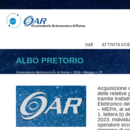
OAR
ATTIVITÀ SCI
ALBO PRETORIO
Osservatorio Astronomico di Roma
>
2026
>
Maggio
>
27
Acquisizione 
delle relative
tramite trattat
Elettronico d
– MEPA, ai se
1, lettera b) 
2023. Individ
operatore ec