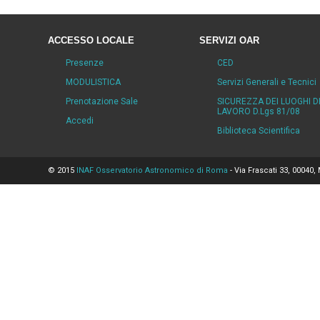
ACCESSO LOCALE
SERVIZI OAR
Presenze
CED
MODULISTICA
Servizi Generali e Tecnici
Prenotazione Sale
SICUREZZA DEI LUOGHI D
LAVORO D.Lgs 81/08
Accedi
Biblioteca Scientifica
© 2015
INAF Osservatorio Astronomico di Roma
- Via Frascati 33, 00040