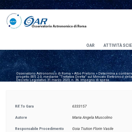
OAR
ATTIVITÀ SCI
Osservatorio Astronomico di Roma
>
Albo Pretorio
>
Determina a contrarre
progetto IBIS 2.0, mediante “Trattativa Diretta” sul Mercato Elettronico del
Decreto Legislativo 31 marzo 2023, n. 36. Impegno di spesa.
6333157
Rif.to Gara
Maria Angela Muscolino
Autore
Goia Tiution Florin Vasile
Responsabile Procedimento