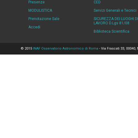
Presenze
CED
MODULISTICA
Servizi Generali e Tecnici
Prenotazione Sale
SICUREZZA DEI LUOGHI D
LAVORO D.Lgs 81/08
Accedi
Biblioteca Scientifica
© 2015
INAF Osservatorio Astronomico di Roma
- Via Frascati 33, 00040