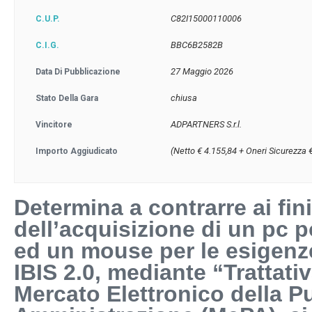
C82I15000110006
C.U.P.
BBC6B2582B
C.I.G.
27 Maggio 2026
Data Di Pubblicazione
chiusa
Stato Della Gara
ADPARTNERS S.r.l.
Vincitore
(Netto € 4.155,84 + Oneri Sicurezza 
Importo Aggiudicato
Determina a contrarre ai fini
dell’acquisizione di un pc po
ed un mouse per le esigenz
IBIS 2.0, mediante “Trattativ
Mercato Elettronico della P