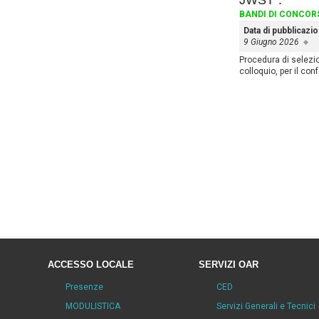
JWST”.
BANDI DI CONCOR
Data di pubblicazi
9 Giugno 2026
Procedura di selezio
colloquio, per il co
ACCESSO LOCALE
SERVIZI OAR
Presenze
CED
MODULISTICA
Servizi Generali e Tecnici