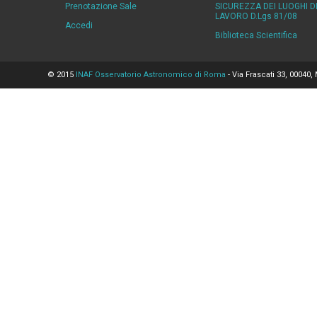
Prenotazione Sale
SICUREZZA DEI LUOGHI D
LAVORO D.Lgs 81/08
Accedi
Biblioteca Scientifica
© 2015
INAF Osservatorio Astronomico di Roma
- Via Frascati 33, 00040