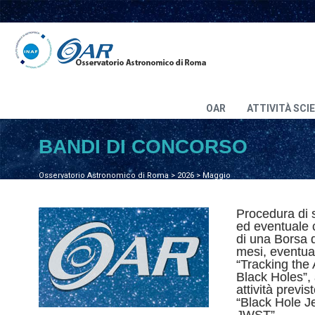
OAR
ATTIVITÀ SCI
BANDI DI CONCORSO
Osservatorio Astronomico di Roma
>
2026
>
Maggio
Procedura di s
ed eventuale c
di una Borsa d
mesi, eventual
“Tracking the 
Black Holes”, 
attività previ
“Black Hole J