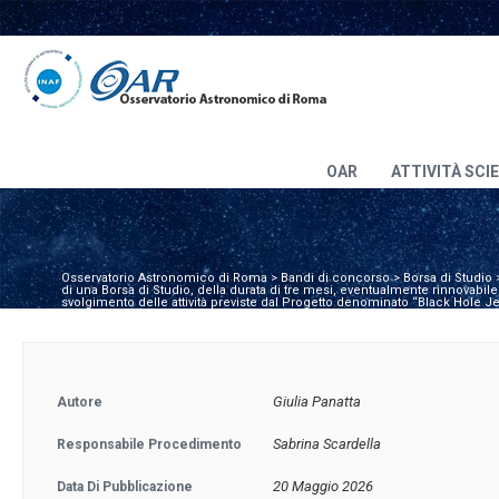
OAR
ATTIVITÀ SCI
Osservatorio Astronomico di Roma
>
Bandi di concorso
>
Borsa di Studio
di una Borsa di Studio, della durata di tre mesi, eventualmente rinnovabile,
svolgimento delle attività previste dal Progetto denominato “Black Hole 
Giulia Panatta
Autore
Sabrina Scardella
Responsabile Procedimento
20 Maggio 2026
Data Di Pubblicazione