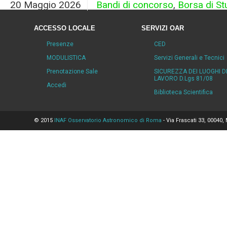
20 Maggio 2026
Bandi di concorso
,
Borsa di St
ACCESSO LOCALE
SERVIZI OAR
Presenze
CED
MODULISTICA
Servizi Generali e Tecnici
Prenotazione Sale
SICUREZZA DEI LUOGHI D
LAVORO D.Lgs 81/08
Accedi
Biblioteca Scientifica
© 2015
INAF Osservatorio Astronomico di Roma
- Via Frascati 33, 00040