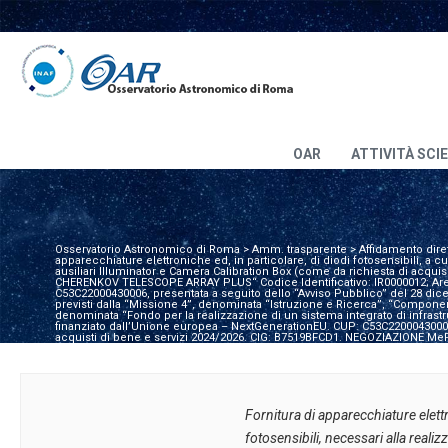
OAR
ATTIVITÀ SCI
Osservatorio Astronomico di Roma
>
Amm. trasparente
>
Affidamento diret
apparecchiature elettroniche ed, in particolare, di diodi fotosensibili, a
ausiliari Illuminator e Camera Calibration Box (come da richiesta di acquis
CHERENKOV TELESCOPE ARRAY PLUS“ Codice Identificativo: IR0000012; Area
C53C22000430006, presentata a seguito dello “Avviso Pubblico” del 28 di
previsti dalla “Missione 4”, denominata “Istruzione e Ricerca”, “Componen
denominata “Fondo per la realizzazione di un sistema integrato di infrastr
finanziato dall’Unione europea – NextGenerationEU. CUP: C53C220004300
acquisti di bene e servizi 2024/2026. CIG: B7519BFCD1. NEGOZIAZIONE Me
Fornitura di apparecchiature elettr
fotosensibili, necessari alla realiz