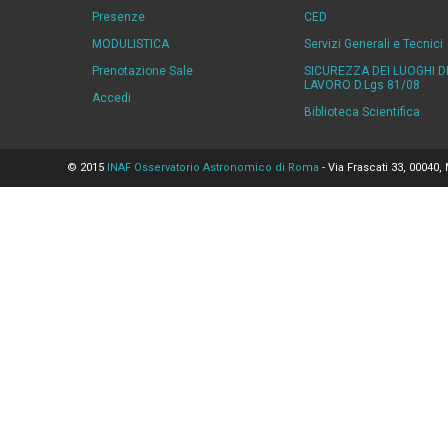
Presenze
CED
MODULISTICA
Servizi Generali e Tecnici
Prenotazione Sale
SICUREZZA DEI LUOGHI D
LAVORO D.Lgs 81/08
Accedi
Biblioteca Scientifica
© 2015
INAF Osservatorio Astronomico di Roma
- Via Frascati 33, 00040