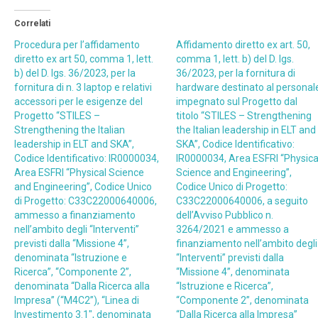
Correlati
Procedura per l’affidamento
Affidamento diretto ex art. 50,
diretto ex art 50, comma 1, lett.
comma 1, lett. b) del D. lgs.
b) del D. lgs. 36/2023, per la
36/2023, per la fornitura di
fornitura di n. 3 laptop e relativi
hardware destinato al personal
accessori per le esigenze del
impegnato sul Progetto dal
Progetto “STILES –
titolo “STILES – Strengthening
Strengthening the Italian
the Italian leadership in ELT and
leadership in ELT and SKA”,
SKA”, Codice Identificativo:
Codice Identificativo: IR0000034,
IR0000034, Area ESFRI “Physica
Area ESFRI “Physical Science
Science and Engineering”,
and Engineering”, Codice Unico
Codice Unico di Progetto:
di Progetto: C33C22000640006,
C33C22000640006, a seguito
ammesso a finanziamento
dell’Avviso Pubblico n.
nell’ambito degli “Interventi”
3264/2021 e ammesso a
previsti dalla “Missione 4”,
finanziamento nell’ambito degli
denominata “Istruzione e
“Interventi” previsti dalla
Ricerca”, “Componente 2”,
“Missione 4”, denominata
denominata “Dalla Ricerca alla
“Istruzione e Ricerca”,
Impresa” (“M4C2”), “Linea di
“Componente 2”, denominata
Investimento 3.1″, denominata
“Dalla Ricerca alla Impresa”