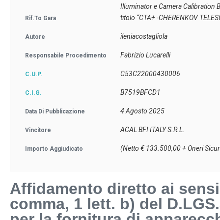
Illuminator e Camera Calibration B
titolo “CTA+ -CHERENKOV TELE
Rif.to Gara
ileniacostagliola
Autore
Fabrizio Lucarelli
Responsabile Procedimento
C53C22000430006
C.U.P.
B7519BFCD1
C.I.G.
4 Agosto 2025
Data Di Pubblicazione
ACAL BFI ITALY S.R.L.
Vincitore
(Netto € 133.500,00 + Oneri Sicu
Importo Aggiudicato
Affidamento diretto ai sensi 
comma, 1 lett. b) del D.LGS.
per la fornitura di apparecc