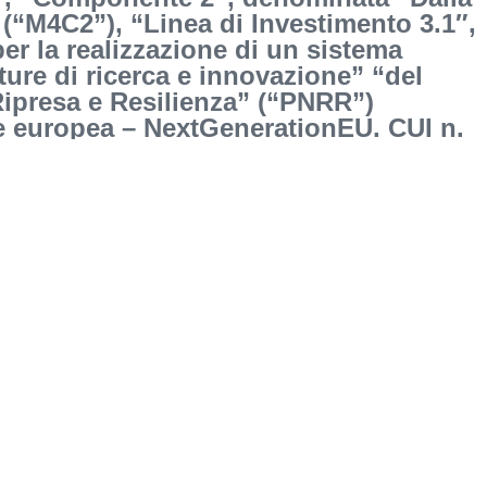
 (“M4C2”), “Linea di Investimento 3.1″,
r la realizzazione di un sistema
tture di ricerca e innovazione” “del
Ripresa e Resilienza” (“PNRR”)
ne europea – NextGenerationEU. CUI n.
53 come previsto nel Programma
isti 2024/2026. CUP: C33C22000640006.
EGOZIAZIONE MePA: 5066803.
N SRL_signed_signed prot n.354
n Srl prot n.354
 Srl (1)_signed_signed prot n.769
:
https://dati.anticorruzione.it/superset/dashboard/dettaglio_cig/?
14d2&cig=B5E485C5D5