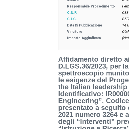
Autore
Fer
Responsabile Procedimento
C33
C.U.P.
B5E
C.I.G.
14 
Data Di Pubblicazione
QUA
Vincitore
(Net
Importo Aggiudicato
Affidamento diretto ai
D.LGS.36/2023, per la 
spettroscopio munito 
le esigenze del Proge
the Italian leadershi
Identificativo: IR000
Engineering”, Codice
presentato a seguito
2021 numero 3264 e 
degli “Interventi” pr
“Istruzione e Ricerc