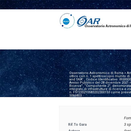
Osservatorio Astronomico di Roma
>
Am
ottico con n. 1 spettroscopio munito di 
and SKA” , Codice Identificativo: IR000
Avviso Pubblico del 28 dicembre 2021 n
Ricerca”, “Componente 2”, denominata “
integrato di infrastrutture di ricerca 
n. F97220210583202300153 come previs
5066803.
Forn
3 sp
Rif.to Gara
ilen