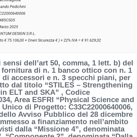
nando Pedichini
C22000640006
485C5D5
Marzo 2025
NTUM DESIGN S.R.L.
to € 75.106,00 + Oneri Sicurezza € ) + 22% IVA = € 91.629,32
 sensi dell’art 50, comma, 1 lett. b) del
fornitura di n. 1 banco ottico con n. 1
di accessori e n. 3 specchi piani, per
tto dal titolo “STILES – Strengthening
p in ELT and SKA” , Codice
0034, Area ESFRI “Physical Science and
 Unico di Progetto: C33C22000640006,
 dello Avviso Pubblico del 28 dicembre
ammesso a finanziamento nell’ambito
evisti dalla “Missione 4”, denominata
a”, “Componente 2”, denominata “Dalla