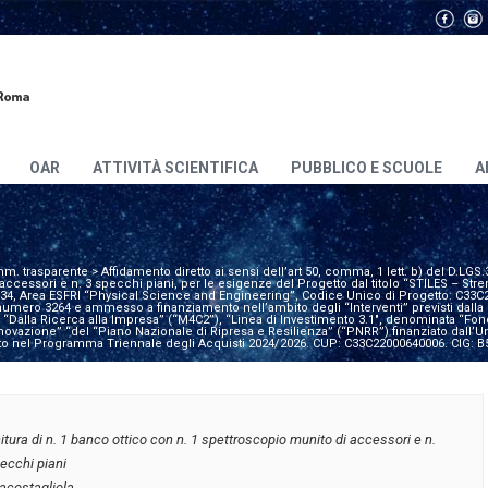
OAR
ATTIVITÀ SCIENTIFICA
PUBBLICO E SCUOLE
A
m. trasparente
>
Affidamento diretto ai sensi dell’art 50, comma, 1 lett. b) del D.LGS.
accessori e n. 3 specchi piani, per le esigenze del Progetto dal titolo “STILES – Stre
0034, Area ESFRI “Physical Science and Engineering”, Codice Unico di Progetto: C33C
umero 3264 e ammesso a finanziamento nell’ambito degli “Interventi” previsti dalla
Dalla Ricerca alla Impresa” (“M4C2”), “Linea di Investimento 3.1″, denominata “Fond
e innovazione” “del “Piano Nazionale di Ripresa e Resilienza” (“PNRR”) finanziato dal
to nel Programma Triennale degli Acquisti 2024/2026. CUP: C33C22000640006. CIG:
itura di n. 1 banco ottico con n. 1 spettroscopio munito di accessori e n.
ecchi piani
iacostagliola