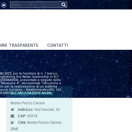
MM. TRASPARENTE
CONTATTI
36/2023, per la fornitura di n. 1 banco
ngthening the Italian leadership in ELT
22000640006, presentato a seguito dello
 “Missione 4”, denominata “Istruzione e
o per la realizzazione di un sistema
l’Unione europea – NextGenerationEU. CUI
 B5E485C5D5. NEGOZIAZIONE MePA:
MONTE PORZIO CATONE
Monte Porzio Catone
Indirizzo:
Via Frascati, 33
CAP:
00078
Città:
Monte Porzio Catone
(RM)