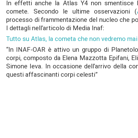
In effetti anche la Atlas Y4 non smentisce l
comete. Secondo le ultime osservazioni (
processo di frammentazione del nucleo che por
I dettagli nell’articolo di Media Inaf:
Tutto su Atlas, la cometa che non vedremo mai
“In INAF-OAR è attivo un gruppo di Planetolo
corpi, composto da Elena Mazzotta Epifani, El
Simone Ieva. In occasione dell’arrivo della com
questi affascinanti corpi celesti”
Condividi:
Correlati
Arriva la cometa Atlas Y4 –
Alla scoperta della cometa di