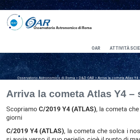
OAR
ATTIVITÀ SCI
Osservatorio Astronomico di Roma
>
D&D OAR
>
Arriva la cometa Atlas Y4
Arriva la cometa Atlas Y4 –
Scopriamo
C/2019 Y4 (ATLAS)
, la cometa che 
giorni
C/2019 Y4 (ATLAS)
, la cometa che solca i nost
si avvia verso il suo
perielio
, cioè il punto di m