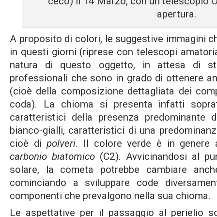
ceco) il 14 Marzo, con un telescopio O
apertura.
A proposito di colori, le suggestive immagini 
in questi giorni (riprese con telescopi amatoria
natura di questo oggetto, in attesa di st
professionali che sono in grado di ottenere an
(cioè della composizione dettagliata dei com
coda). La chioma si presenta infatti soprat
caratteristici della presenza predominante 
bianco-gialli, caratteristici di una predomina
cioè di
polveri
. Il colore verde è in genere 
carbonio biatomico
(C
2
). Avvicinandosi al p
solare, la cometa potrebbe cambiare anch
cominciando a sviluppare code diversamen
componenti che prevalgono nella sua chioma.
Le aspettative per il passaggio al perielio s