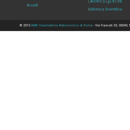
LAVORO D.Lgs 81/08
Accedi
Biblioteca Scientifica
© 2015
INAF Osservatorio Astronomico di Roma
- Via Frascati 33, 00040