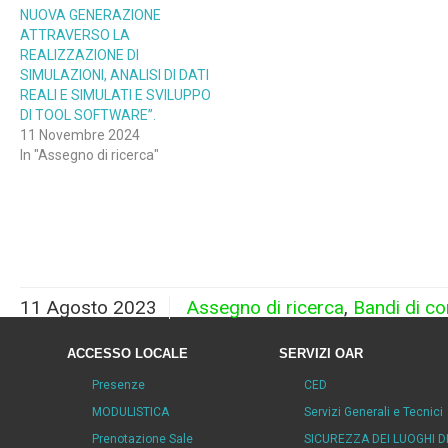
NUOVA GENERAZIONE
ATTRAVERSO LA
REALIZZAZIONE DI
SIMULAZIONI, ANALISI DI DATI
REALI E SIMULATI E SVILUPPO
DI TOOL SOFTWARE”.
11 Novembre 2024
In "Assegno di ricerca"
11 Agosto 2023
Assegno di ricerca
,
Bandi di c
ACCESSO LOCALE
SERVIZI OAR
Presenze
CED
MODULISTICA
Servizi Generali e Tecnici
Prenotazione Sale
SICUREZZA DEI LUOGHI D