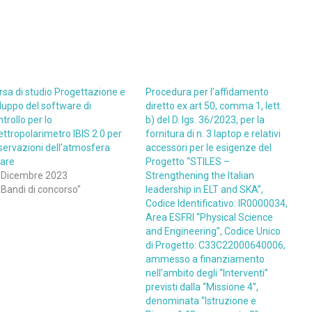
rsa di studio Progettazione e
Procedura per l’affidamento
iluppo del software di
diretto ex art 50, comma 1, lett.
trollo per lo
b) del D. lgs. 36/2023, per la
ettropolarimetro IBIS 2.0 per
fornitura di n. 3 laptop e relativi
servazioni dell’atmosfera
accessori per le esigenze del
lare
Progetto “STILES –
 Dicembre 2023
Strengthening the Italian
"Bandi di concorso"
leadership in ELT and SKA”,
Codice Identificativo: IR0000034,
Area ESFRI “Physical Science
and Engineering”, Codice Unico
di Progetto: C33C22000640006,
ammesso a finanziamento
nell’ambito degli “Interventi”
previsti dalla “Missione 4”,
denominata “Istruzione e