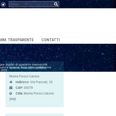
MM. TRASPARENTE
CONTATTI
e digitali di quaderni manoscritti
udio e ricerca, fuori dalle piattaforme
MONTE PORZIO CATONE
 2023.
Monte Porzio Catone
Indirizzo:
Via Frascati, 33
CAP:
00078
Città:
Monte Porzio Catone
(RM)