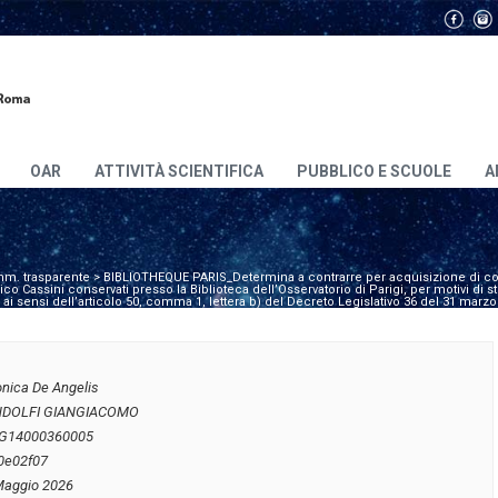
OAR
ATTIVITÀ SCIENTIFICA
PUBBLICO E SCUOLE
A
m. trasparente
>
BIBLIOTHEQUE PARIS_Determina a contrarre per acquisizione di copi
o Cassini conservati presso la Biblioteca dell’Osservatorio di Parigi, per motivi di st
 ai sensi dell’articolo 50, comma 1, lettera b) del Decreto Legislativo 36 del 31 marzo
onica De Angelis
DOLFI GIANGIACOMO
G14000360005
0e02f07
Maggio 2026