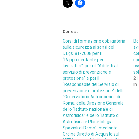
Correlati
Corsi di formazione obbligatoria
Bo
sulla sicurezza ai sensi del
sv
D.Lgs. 81/2008 per il
con
“Rappresentante per i
sp
lavoratori”, per gli “Addetti al
os
servizio di prevenzione e
so
protezione” e per il
21
“Responsabile del Servizio di
In 
prevenzione e protezione“ dello
“Osservatorio Astronomico di
Roma, della Direzione Generale
dello “Istituto nazionale di
Astrofisica” e dello “Istituto di
Astrofisica e Planetologia
Spaziali di Roma”, mediante
Ordine Diretto di Acquisto sul