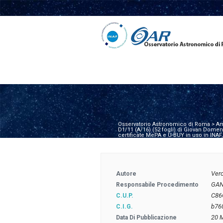
Osservatorio Astronomico di Roma
>
Am
D1/11 (A/16) (52 fogli) di Giovan Domenic
certificate MePA e U-BUY in uso in INAF,
Ver
Autore
GAN
Responsabile Procedimento
C86
C.U.P.
b76
C.I.G.
20 
Data Di Pubblicazione