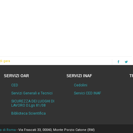
di gara
SERVIZI OAR
SERVIZI INAF
T
CED
Cedolini
Servizi Generali e Tecnici
Servici CED INAF
SICUREZZA DEI LUOGHI DI
LAVORO D.Lgs 81/08
Biblioteca Scientifica
co di Roma
- Via Frascati 33, 00040, Monte Porzio Catone (RM)