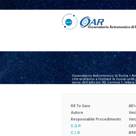
Osservatorio Astronomico di Roma
>
Am
che andranno a formare la nuova unità p
sensi dell’articolo 50, comma 1, lettera
881
Rif.to Gara
Ver
Autore
Vero
Responsabile Procedimento
C87
C.U.P.
B94
C.I.G.