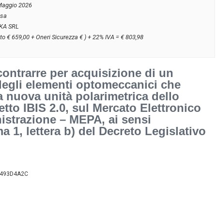
Maggio 2026
usa
KA SRL
to € 659,00 + Oneri Sicurezza € ) + 22% IVA = € 803,98
ntrarre per acquisizione di un
degli elementi optomeccanici che
 nuova unità polarimetrica dello
etto IBIS 2.0, sul Mercato Elettronico
istrazione – MEPA, ai sensi
a 1, lettera b) del Decreto Legislativo
/B9493D4A2C