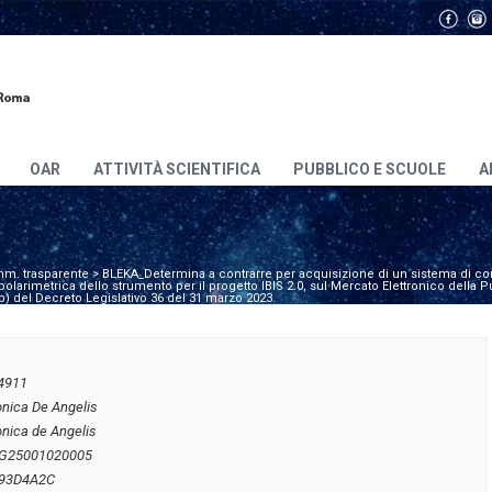
OAR
ATTIVITÀ SCIENTIFICA
PUBBLICO E SCUOLE
A
m. trasparente
>
BLEKA_Determina a contrarre per acquisizione di un sistema di co
olarimetrica dello strumento per il progetto IBIS 2.0, sul Mercato Elettronico della
 b) del Decreto Legislativo 36 del 31 marzo 2023.
4911
onica De Angelis
nica de Angelis
G25001020005
93D4A2C