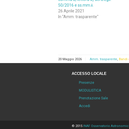
50/2016 e ss.mm.ii.
26 Aprile 2021
In "Amm. trasparente"
20 Maggio 2026
Amm. trasparente
,
Bandi 
ACCESSO LOCALE
Presenze
MODULISTICA
Prenotazione Sale
Accedi
© 2015
INAF Osservatorio Astronomi