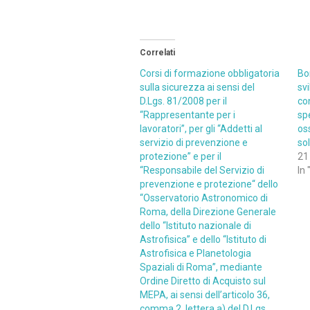
Correlati
Corsi di formazione obbligatoria
Bo
sulla sicurezza ai sensi del
sv
D.Lgs. 81/2008 per il
con
“Rappresentante per i
sp
lavoratori”, per gli “Addetti al
os
servizio di prevenzione e
so
protezione” e per il
21
“Responsabile del Servizio di
In 
prevenzione e protezione“ dello
“Osservatorio Astronomico di
Roma, della Direzione Generale
dello “Istituto nazionale di
Astrofisica” e dello “Istituto di
Astrofisica e Planetologia
Spaziali di Roma”, mediante
Ordine Diretto di Acquisto sul
MEPA, ai sensi dell’articolo 36,
comma 2, lettera a) del D.Lgs.