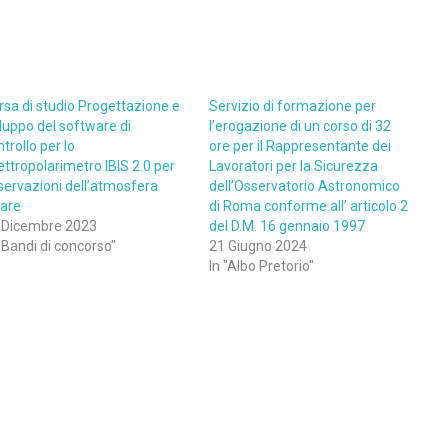
rsa di studio Progettazione e
Servizio di formazione per
iluppo del software di
l’erogazione di un corso di 32
trollo per lo
ore per il Rappresentante dei
ettropolarimetro IBIS 2.0 per
Lavoratori per la Sicurezza
servazioni dell’atmosfera
dell’Osservatorio Astronomico
lare
di Roma conforme all’ articolo 2
 Dicembre 2023
del D.M. 16 gennaio 1997
"Bandi di concorso"
21 Giugno 2024
In "Albo Pretorio"