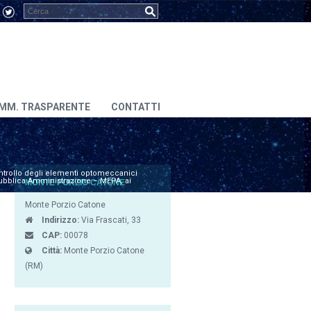
MM. TRASPARENTE
CONTATTI
ntrollo degli elementi optomeccanici
 Pubblica Amministrazione – MEPA, ai
MONTE PORZIO CATONE
Monte Porzio Catone
Indirizzo:
Via Frascati, 33
CAP:
00078
Città:
Monte Porzio Catone
(RM)