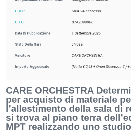
Responsabile Procedimento
C83C24000920001
C.U.P.
B7A2D998B6
C.I.G.
1 Settembre 2025
Data Di Pubblicazione
chiusa
Stato Della Gara
CARE ORCHESTRA
Vincitore
(Netto € 2,43 + Oneri Sicurezza € ) +
Importo Aggiudicato
CARE ORCHESTRA Determin
per acquisto di materiale p
l’allestimento della sala di 
si trova al piano terra dell’e
MPT realizzando uno studio 