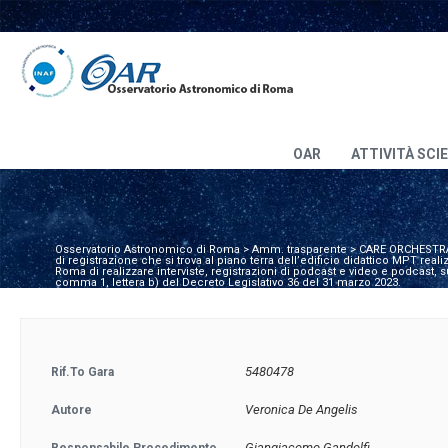
OAR
ATTIVITÀ SCI
Osservatorio Astronomico di Roma
>
Amm. trasparente
>
CARE ORCHESTRA D
di registrazione che si trova al piano terra dell’edificio didattico MPT r
Roma di realizzare interviste, registrazioni di podcast e video e podcast, 
comma 1, lettera b) del Decreto Legislativo 36 del 31 marzo 2023.
5480478
Rif.to Gara
Veronica De Angelis
Autore
Giangiacomo Gandolfi