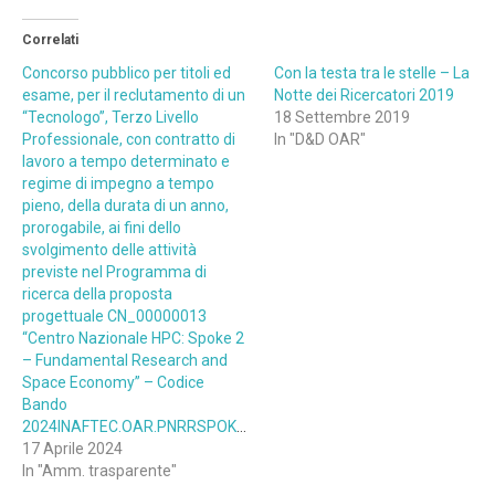
Correlati
Concorso pubblico per titoli ed
Con la testa tra le stelle – La
esame, per il reclutamento di un
Notte dei Ricercatori 2019
“Tecnologo”, Terzo Livello
18 Settembre 2019
Professionale, con contratto di
In "D&D OAR"
lavoro a tempo determinato e
regime di impegno a tempo
pieno, della durata di un anno,
prorogabile, ai fini dello
svolgimento delle attività
previste nel Programma di
ricerca della proposta
progettuale CN_00000013
“Centro Nazionale HPC: Spoke 2
– Fundamental Research and
Space Economy” – Codice
Bando
2024INAFTEC.OAR.PNRRSPOKE2.Posizione12
17 Aprile 2024
In "Amm. trasparente"