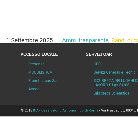
1 Settembre 2025
Amm. trasparente
,
Bandi di g
ACCESSO LOCALE
SERVIZI OAR
Presenze
CED
MODULISTICA
Servizi Generali e Tecnici
Prenotazione Sale
SICUREZZA DEI LUOGHI D
LAVORO D.Lgs 81/08
Accedi
Biblioteca Scientifica
© 2015
INAF Osservatorio Astronomico di Roma
- Via Frascati 33, 00040