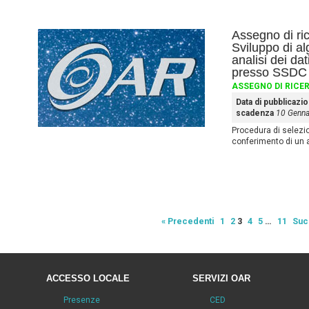
Assegno di ri
Sviluppo di al
analisi dei d
presso SSDC
ASSEGNO DI RICE
Data di pubblicazi
scadenza
10 Genna
Procedura di selezione
conferimento di un 
« Precedenti
1
2
3
4
5
…
11
Suc
ACCESSO LOCALE
SERVIZI OAR
Presenze
CED