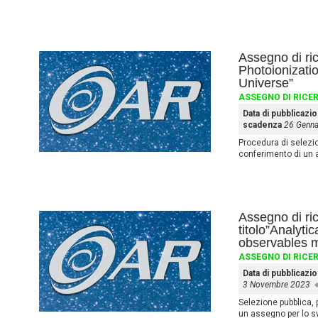
Assegno di ri
Photoionizatio
Universe”
ASSEGNO DI RICE
Data di pubblicazi
scadenza
26 Genna
Procedura di selezione
conferimento di un 
Assegno di ric
titolo”Analyti
observables m
ASSEGNO DI RICE
Data di pubblicazi
3 Novembre 2023
Selezione pubblica, p
un assegno per lo s