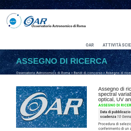
OAR
ATTIVITÀ SCI
ASSEGNO DI RICERCA
Osservatorio Astronomico di Roma
>
Bandi di concorso
>
Assegno di rice
Assegno di r
spectral variab
optical, UV a
ASSEGNO DI RICE
Data di pubblicazi
scadenza
10 Genna
Procedura di selezione
conferimento di un 