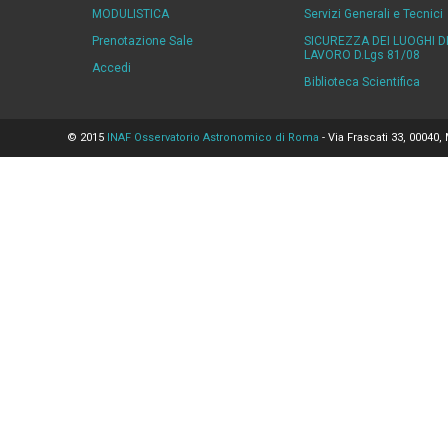
MODULISTICA
Servizi Generali e Tecnici
Prenotazione Sale
SICUREZZA DEI LUOGHI D
LAVORO D.Lgs 81/08
Accedi
Biblioteca Scientifica
© 2015
INAF Osservatorio Astronomico di Roma
- Via Frascati 33, 00040