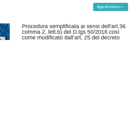
Approfondisci »
Procedura semplificata ai sensi dell’art.36
comma 2, lett.b) del D.lgs 50/2016 così
come modificato dall’art. 25 del decreto
correttivo 56/2017 per l’acquisizioe di un
sistema “BLADE HP” composto da un
enclosure BLC3000 e da 8 LAME
BL460C”
AMM. TRASPARENTE
,
BANDI DI GARA
Data di pubblicazione
20 Novembre 2017
Data di
scadenza
21 Dicembre 2017
Rif.to Gara
6892999
C.U.P.
F82I14001300005
C.I.G.
7263010973
Stato
della Gara
chiusa
DETERMINAZIONE 265 INVITO-BLADE-ASDC.doc.pdf_signed
CAPITOLATO_blade1.Firmato PATTO DI
INTEGRITA’.docx.pdf_signed DOCUMENTO DI GARA UNICO
EUROPEO FAC SIMILE SCHEMA
Approfondisci »
Affidamento servizio di giardinaggio e