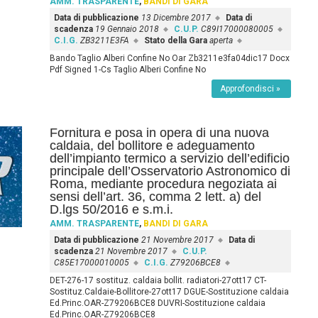
AMM. TRASPARENTE
,
BANDI DI GARA
Data di pubblicazione
13 Dicembre 2017
Data di
scadenza
19 Gennaio 2018
C.U.P.
C89I17000080005
C.I.G.
ZB3211E3FA
Stato della Gara
aperta
Bando Taglio Alberi Confine No Oar Zb3211e3fa04dic17 Docx
Pdf Signed 1-Cs Taglio Alberi Confine No
Approfondisci »
Fornitura e posa in opera di una nuova
caldaia, del bollitore e adeguamento
dell’impianto termico a servizio dell’edificio
principale dell’Osservatorio Astronomico di
Roma, mediante procedura negoziata ai
sensi dell’art. 36, comma 2 lett. a) del
D.lgs 50/2016 e s.m.i.
AMM. TRASPARENTE
,
BANDI DI GARA
Data di pubblicazione
21 Novembre 2017
Data di
scadenza
21 Novembre 2017
C.U.P.
C85E17000010005
C.I.G.
Z79206BCE8
DET-276-17 sostituz. caldaia bollit. radiatori-27ott17 CT-
Sostituz.Caldaie-Bollitore-27ott17 DGUE-Sostituzione caldaia
Ed.Princ.OAR-Z79206BCE8 DUVRI-Sostituzione caldaia
Ed.Princ.OAR-Z79206BCE8