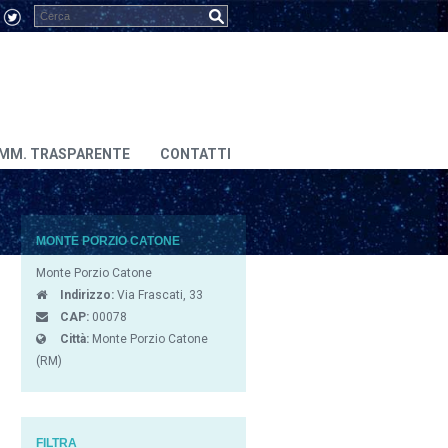
MM. TRASPARENTE
CONTATTI
MONTE PORZIO CATONE
Monte Porzio Catone
Indirizzo:
Via Frascati, 33
CAP:
00078
Città:
Monte Porzio Catone
(RM)
FILTRA